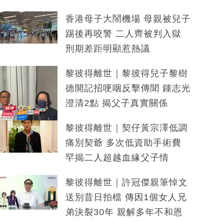
香港母子大鬧機場 母親被兒子
踢後再咬警 二人齊被判入獄
刑期差距明顯惹熱議
黎彼得離世｜黎彼得兒子黎樹
德開記招哽咽反擊傳聞 鍾志光
澄清2點 揭父子真實關係
黎彼得離世｜契仔黃宗澤低調
痛別契爺 多次低資助手術費
罕揭二人超越血緣父子情
黎彼得離世｜許冠傑親筆悼文
送別昔日拍檔 傳因1個女人兄
弟決裂30年 親解多年不和恩