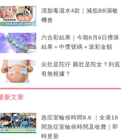
清胎毒湯水4款｜減低BB濕敏
機會
六合彩結果｜今期8月6日攪珠
結果＋中獎號碼＋派彩金額
尖肚是陀仔 圓肚是陀女？到底
有無根據？
最新文章
急症室輪候時間8.6 ｜全港18
間急症室輪侯時間及收費｜即
時更新