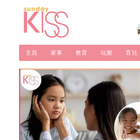
主頁
家事
教育
玩樂
育兒