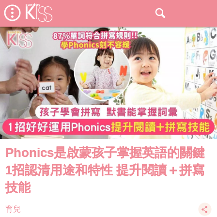
Phonics是啟蒙孩子掌握英語的關鍵
1招認清用途和特性 提升閱讀＋拼寫
技能
育兒