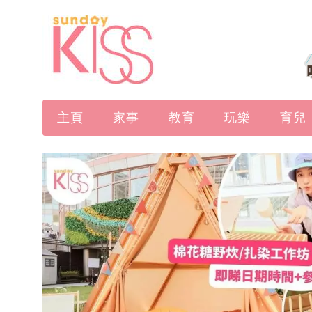
主頁
家事
教育
玩樂
育兒