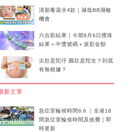
清胎毒湯水4款｜減低BB濕敏
機會
六合彩結果｜今期8月6日攪珠
結果＋中獎號碼＋派彩金額
尖肚是陀仔 圓肚是陀女？到底
有無根據？
最新文章
急症室輪候時間8.6 ｜全港18
間急症室輪侯時間及收費｜即
時更新