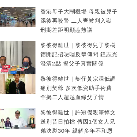
香港母子大鬧機場 母親被兒子
踢後再咬警 二人齊被判入獄
刑期差距明顯惹熱議
黎彼得離世｜黎彼得兒子黎樹
德開記招哽咽反擊傳聞 鍾志光
澄清2點 揭父子真實關係
黎彼得離世｜契仔黃宗澤低調
痛別契爺 多次低資助手術費
罕揭二人超越血緣父子情
黎彼得離世｜許冠傑親筆悼文
送別昔日拍檔 傳因1個女人兄
弟決裂30年 親解多年不和恩