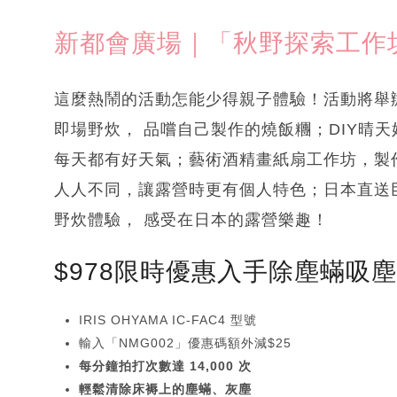
新都會廣場｜「秋野探索工作
這麼熱鬧的活動怎能少得親子體驗！活動將舉
即場野炊， 品嚐自己製作的燒飯糰；DIY晴
每天都有好天氣；藝術酒精畫紙扇工作坊，製
人人不同，讓露營時更有個人特色；日本直送
野炊體驗， 感受在日本的露營樂趣！
$978限時優惠入手除塵蟎吸
IRIS OHYAMA IC-FAC4 型號
輸入「NMG002」優惠碼額外減$25
每分鐘拍打次數達 14,000 次
輕鬆清除床褥上的塵蟎、灰塵