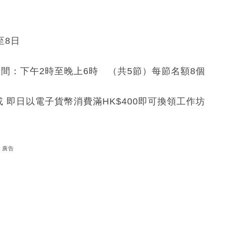
至8日
動時間：下午2時至晚上6時 （共5節）每節名額8個
積分 或 即日以電子貨幣消費滿HK$400即可換領工作坊
廣告