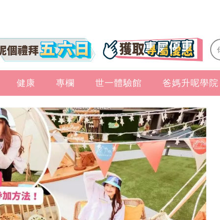
健康
專欄
世一體驗館
爸媽升呢學院