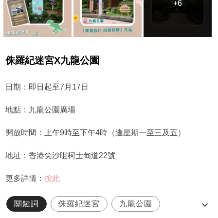
+6
+6
侏羅紀迷宮X九龍公園
日期：即日起至7月17日
地點：九龍公園廣場
開放時間：上午9時至下午4時（逢星期一至三及五）
地址：香港尖沙咀柯士甸道22號
更多詳情：
按此
關鍵詞
侏羅紀迷宮
九龍公園