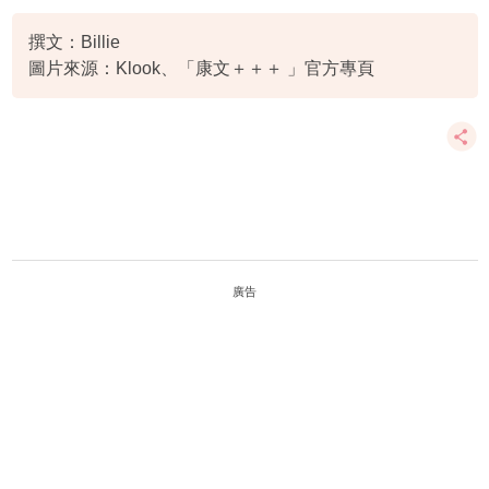
恐龍
化石
撰文：Billie
圖片來源：Klook、「康文＋＋＋ 」官方專頁
廣告