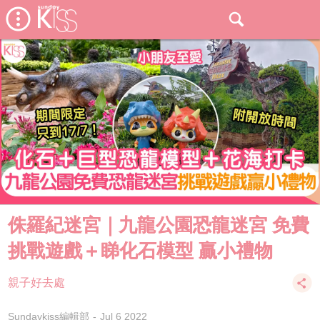
侏羅紀迷宮｜九龍公園恐龍迷宮 免費
挑戰遊戲＋睇化石模型 贏小禮物
親子好去處
Sundaykiss編輯部
Jul 6 2022