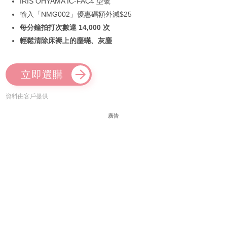
IRIS OHYAMA IC-FAC4 型號
輸入「NMG002」優惠碼額外減$25
每分鐘拍打次數達 14,000 次
輕鬆清除床褥上的塵蟎、灰塵
立即選購
資料由客戶提供
廣告