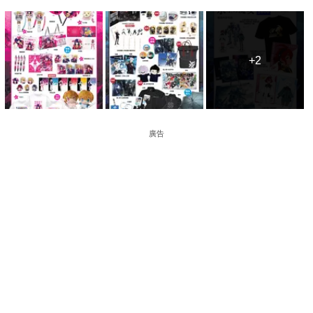
+2
+2
廣告