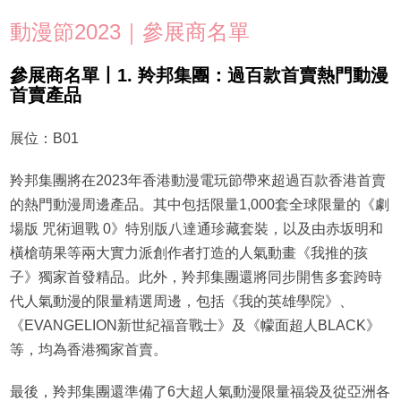
動漫節2023｜參展商名單
參展商名單丨1. 羚邦集團：過百款首賣熱門動漫
首賣產品
展位：B01
羚邦集團將在2023年香港動漫電玩節帶來超過百款香港首賣
的熱門動漫周邊產品。其中包括限量1,000套全球限量的《劇
場版 咒術迴戰 0》特別版八達通珍藏套裝，以及由赤坂明和
橫槍萌果等兩大實力派創作者打造的人氣動畫《我推的孩
子》獨家首發精品。此外，羚邦集團還將同步開售多套跨時
代人氣動漫的限量精選周邊，包括《我的英雄學院》、
《EVANGELION新世紀福音戰士》及《幪面超人BLACK》
等，均為香港獨家首賣。
最後，羚邦集團還準備了6大超人氣動漫限量福袋及從亞洲各