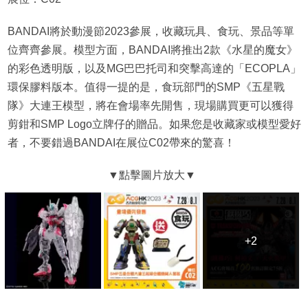
BANDAI將於動漫節2023參展，收藏玩具、食玩、景品等單
位齊齊參展。模型方面，BANDAI將推出2款《水星的魔女》
的彩色透明版，以及MG巴巴托司和突擊高達的「ECOPLA」
環保膠料版本。值得一提的是，食玩部門的SMP《五星戰
隊》大連王模型，將在會場率先開售，現場購買更可以獲得
剪鉗和SMP Logo立牌仔的贈品。如果您是收藏家或模型愛好
者，不要錯過BANDAI在展位C02帶來的驚喜！
+2
+2