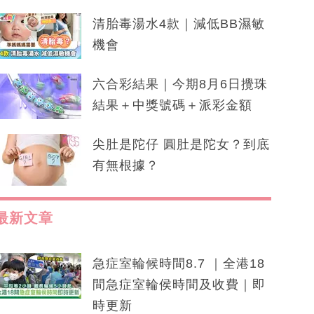
清胎毒湯水4款｜減低BB濕敏
機會
六合彩結果｜今期8月6日攪珠
結果＋中獎號碼＋派彩金額
尖肚是陀仔 圓肚是陀女？到底
有無根據？
最新文章
急症室輪候時間8.7 ｜全港18
間急症室輪侯時間及收費｜即
時更新