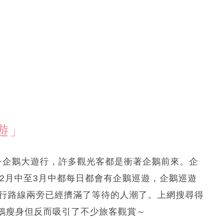
遊」
~企鵝大遊行，許多觀光客都是衝著企鵝前來。企
12月中至3月中都每日都會有企鵝巡遊，企鵝巡遊
到，遊行路線兩旁已經擠滿了等待的人潮了。上網搜尋得
鵝瘦身但反而吸引了不少旅客觀賞～