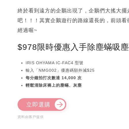
終於看到遠方的企鵝出現了，企鵝們大搖大擺
吧！！！其實企鵝遊行的路線還長的，前頭看
經過喔~
$978限時優惠入手除塵蟎吸
IRIS OHYAMA IC-FAC4 型號
輸入「NMG002」優惠碼額外減$25
每分鐘拍打次數達 14,000 次
輕鬆清除床褥上的塵蟎、灰塵
立即選購
資料由客戶提供