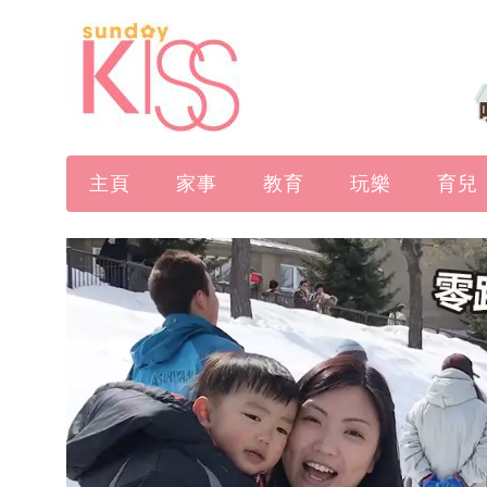
主頁
家事
教育
玩樂
育兒