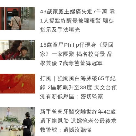
43歲家庭主婦痛失近7千萬 靠
1人提點終醒覺被騙報警 騙徒
指示及手法曝光
15歲童星Philip仔現身《愛回
家》一家團聚 揭名校背景 品
學兼優 7歲奪芭蕾舞冠軍
打風｜強颱風白海豚破65年紀
錄 2區將飆升至38度 天文台預
測有新低壓區：密切監察
新手爸爸牙醫突離世終年42歲
遺下龍鳳胎 遺孀憶老公最後求
救警號：遺憾沒聽懂