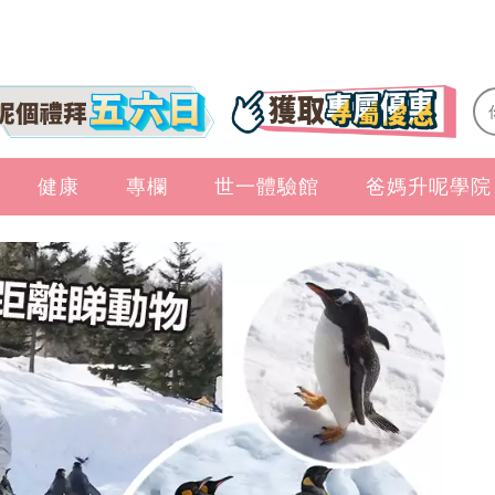
健康
專欄
世一體驗館
爸媽升呢學院