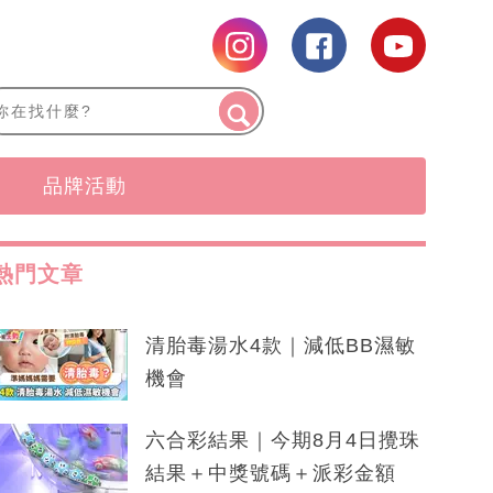
品牌活動
熱門文章
清胎毒湯水4款｜減低BB濕敏
機會
六合彩結果｜今期8月4日攪珠
結果＋中獎號碼＋派彩金額