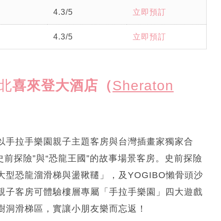
4.3/5
立即預訂
4.3/5
立即預訂
台北
喜來登大酒店（
Sheraton
以手拉手樂園親子主題客房與台灣插畫家獨家合
“史前探險”與“恐龍王國”的故事場景客房。史前探險
型恐龍溜滑梯與盪鞦韆」，及YOGIBO懶骨頭沙
親子客房可體驗樓層專屬「手拉手樂園」四大遊戲
樹洞滑梯區，實讓小朋友樂而忘返！