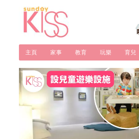
主頁
家事
教育
玩樂
育兒