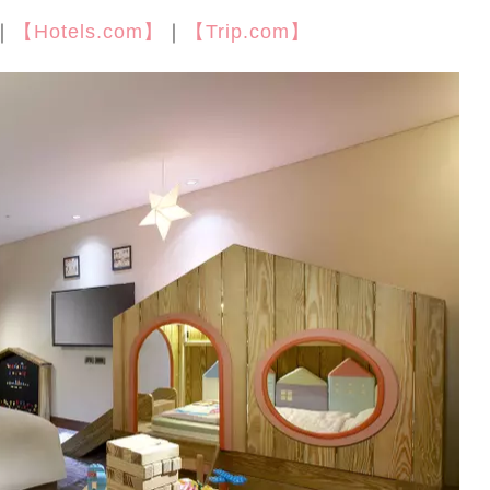
｜
【Hotels.com】
｜
【Trip.com】