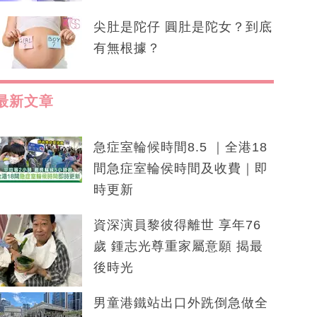
尖肚是陀仔 圓肚是陀女？到底
有無根據？
最新文章
急症室輪候時間8.5 ｜全港18
間急症室輪侯時間及收費｜即
時更新
資深演員黎彼得離世 享年76
歲 鍾志光尊重家屬意願 揭最
後時光
男童港鐵站出口外跣倒急做全