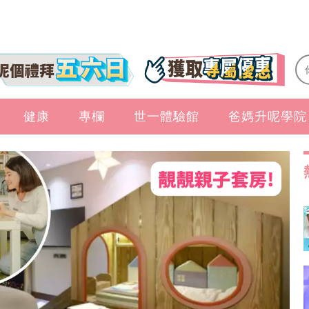
健康
專欄
世一體驗館
爸媽升呢學院