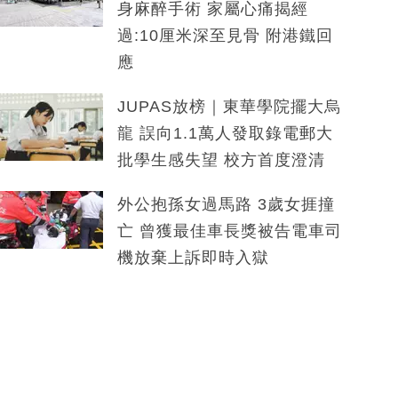
身麻醉手術 家屬心痛揭經
過:10厘米深至見骨 附港鐵回
應
JUPAS放榜｜東華學院擺大烏
龍 誤向1.1萬人發取錄電郵大
批學生感失望 校方首度澄清
外公抱孫女過馬路 3歲女捱撞
亡 曾獲最佳車長獎被告電車司
機放棄上訴即時入獄