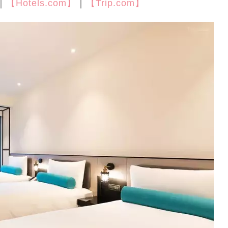
｜
【Hotels.com】
｜
【Trip.com】