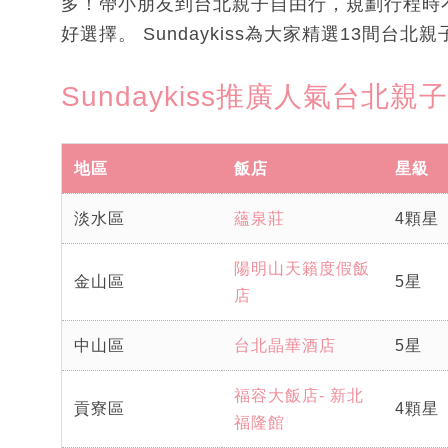
多！帶小朋友到台北親子自由行，規劃行程時
好選擇。 Sundaykiss為大家精選13間台北
Sundaykiss推廣人氣台北親
地區
飯店
星級
淡水區
蘊泉莊
4顆星
陽明山天籟度假飯
金山區
5星
店
中山區
台北晶華酒店
5星
福容大飯店- 新北
貢寮區
4顆星
福隆館