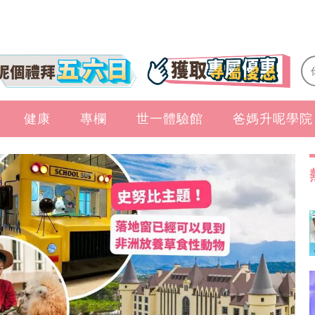
健康
專欄
世一體驗館
爸媽升呢學院