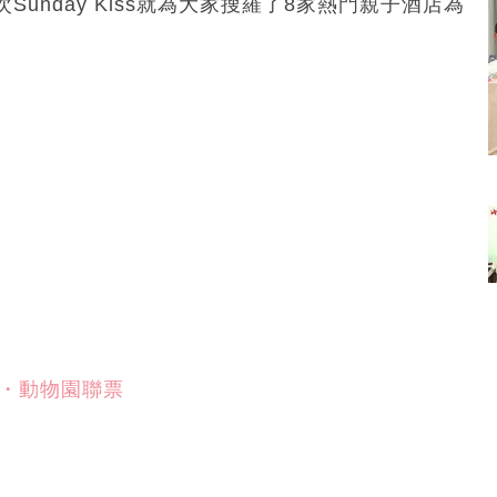
nday Kiss就為大家搜羅了8家熱門親子酒店為
・動物園聯票