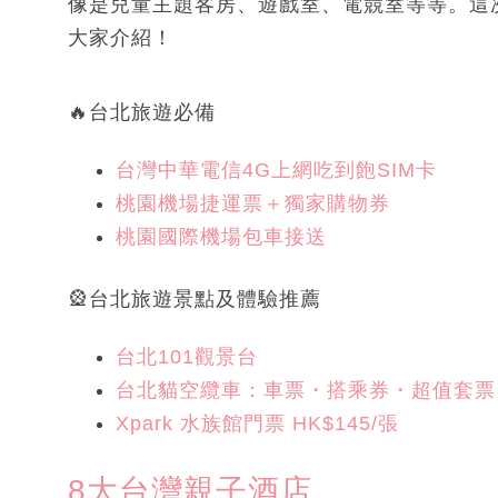
像是兒童主題客房、遊戲室、電競室等等。這次Su
大家介紹！
🔥台北旅遊必備
台灣中華電信4G上網吃到飽SIM卡
桃園機場捷運票＋獨家購物券
桃園國際機場包車接送
🎡台北旅遊景點及體驗推薦
台北101觀景台
台北貓空纜車：車票・搭乘券・超值套票
Xpark 水族館門票 HK$145/張
8大台灣親子酒店