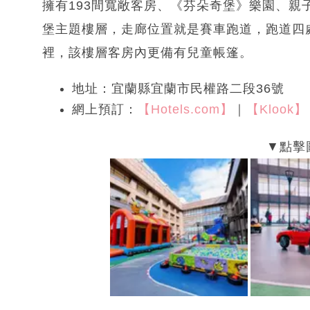
擁有193間寬敞客房、《芬朵奇堡》樂園、
堡主題樓層，走廊位置就是賽車跑道，跑道四
裡，該樓層客房內更備有兒童帳篷。
地址：宜蘭縣宜蘭市民權路二段36號
網上預訂：
【Hotels.com】
｜
【Klook】