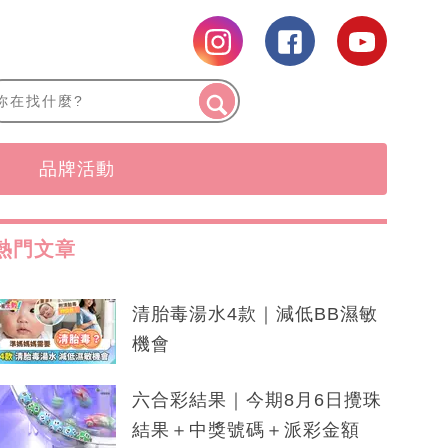
品牌活動
熱門文章
清胎毒湯水4款｜減低BB濕敏
機會
六合彩結果｜今期8月6日攪珠
結果＋中獎號碼＋派彩金額