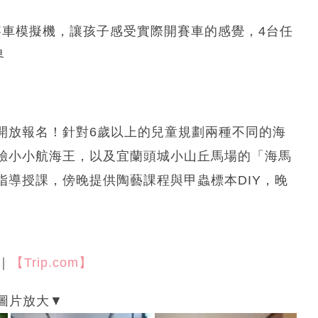
賽車模擬機，讓孩子感受實際開賽車的感覺，4台任
界
開放報名！針對6歲以上的兒童規劃兩種不同的海
驗小小航海王，以及宜蘭頭城小山丘馬場的「海馬
指導授課，傍晚提供陶藝課程與甲蟲標本DIY，晚
｜
【Trip.com】