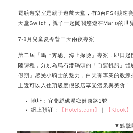
電競遊樂室是親子遊戲天堂，有3台PS4競速
天堂Switch，親子一起闖關悠遊在Mario的世
7-8月兒童夏令營三天兩夜專案
第二屆「馬上奔馳、海上探險」專案，即日起
陸課程，分別為烏石港碼頭的「自駕帆船」體
假期」感受小騎士的魅力，白天有專業的教練
上還可以入住頂級度假飯店享受溫泉與美食！
地址：宜蘭縣礁溪鄉健康路1號
網上預訂：
【Hotels.com】
｜
【Klook】