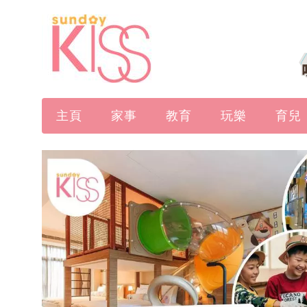
主頁
家事
教育
玩樂
育兒