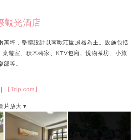
際觀光酒店
兩萬坪，整體設計以南歐莊園風格為主。設施包括
競室、桌遊室、積木磚家、KTV包廂、悅物茶坊、小旅
樂部等。
｜
【Trip.com】