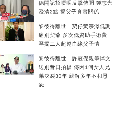
德開記招哽咽反擊傳聞 鍾志光
澄清2點 揭父子真實關係
黎彼得離世｜契仔黃宗澤低調
痛別契爺 多次低資助手術費
罕揭二人超越血緣父子情
黎彼得離世｜許冠傑親筆悼文
送別昔日拍檔 傳因1個女人兄
弟決裂30年 親解多年不和恩
怨