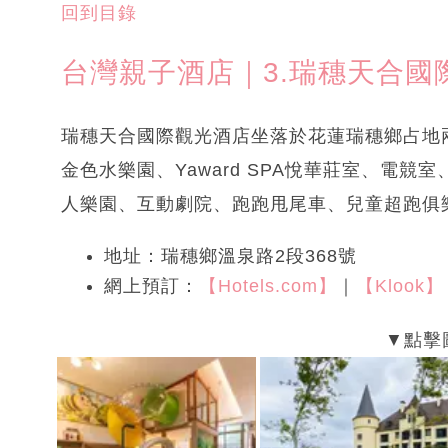
回到目錄
台灣親子酒店｜3.瑞穗天合國
瑞穗天合國際觀光酒店坐落於花蓮瑞穗鄉占地
金色水樂園、Yaward SPA悅華莊室、電
人樂園、互動劇院、跑跑甩尾車、兒童超跑俱
地址：瑞穗鄉溫泉路2段368號
網上預訂：
【Hotels.com】
｜
【Klook】