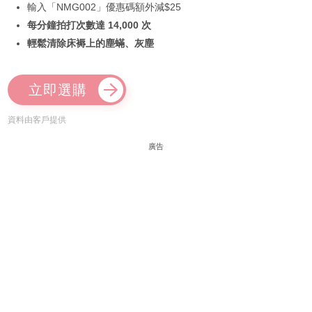
輸入「NMG002」優惠碼額外減$25
每分鐘拍打次數達 14,000 次
輕鬆清除床褥上的塵蟎、灰塵
立即選購
資料由客戶提供
廣告