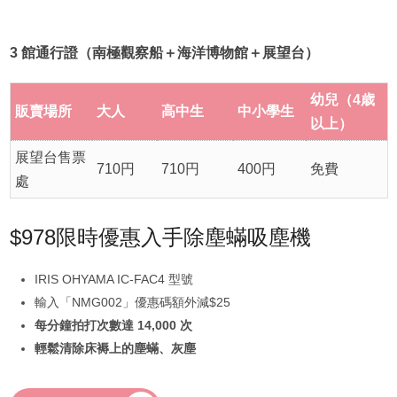
3 館通行證（南極觀察船＋海洋博物館＋展望台）
幼兒（4歳
販賣場所
大人
高中生
中小學生
以上）
展望台售票
710円
710円
400円
免費
處
$978限時優惠入手除塵蟎吸塵機
IRIS OHYAMA IC-FAC4 型號
輸入「NMG002」優惠碼額外減$25
每分鐘拍打次數達 14,000 次
輕鬆清除床褥上的塵蟎、灰塵