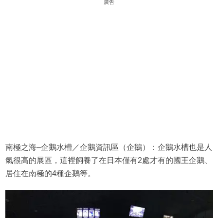
廣告
南極之海–企鵝水槽／企鵝資訊區（企鵝）：企鵝水槽也是人
氣很高的展區，這裡飼養了在日本僅有2處才有的國王企鵝、
居住在南極的4種企鵝等。