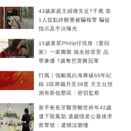
43歲家庭主婦痛失近7千萬 靠
1人提點終醒覺被騙報警 騙徒
指示及手法曝光
15歲童星Philip仔現身《愛回
家》一家團聚 揭名校背景 品
學兼優 7歲奪芭蕾舞冠軍
打風｜強颱風白海豚破65年紀
錄 2區將飆升至38度 天文台預
測有新低壓區：密切監察
新手爸爸牙醫突離世終年42歲
遺下龍鳳胎 遺孀憶老公最後求
救警號：遺憾沒聽懂