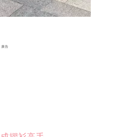
廣告
. 變成摺衫高手