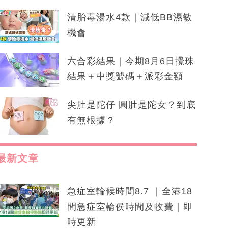
清胎毒湯水4款｜減低BB濕敏
機會
六合彩結果｜今期8月6日攪珠
結果＋中獎號碼＋派彩金額
尖肚是陀仔 圓肚是陀女？到底
有無根據？
最新文章
急症室輪候時間8.7 ｜全港18
間急症室輪侯時間及收費｜即
時更新