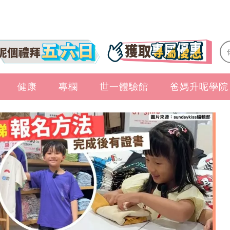
健康
專欄
世一體驗館
爸媽升呢學院