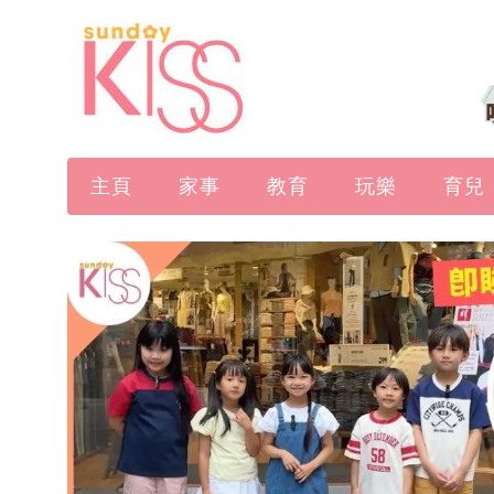
主頁
家事
教育
玩樂
育兒