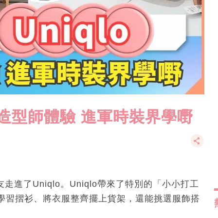
 服裝造型師體驗 進軍時裝界學嘢
走進了Uniqlo。Uniqlo帶來了特別的「小小打工
學習摺衫、將衣服整齊擺上貨架，還能挑選服飾搭