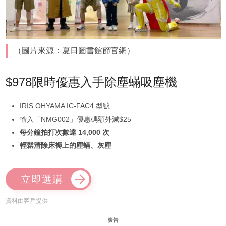
（圖片來源：夏日圖書館節官網）
$978限時優惠入手除塵蟎吸塵機
IRIS OHYAMA IC-FAC4 型號
輸入「NMG002」優惠碼額外減$25
每分鐘拍打次數達 14,000 次
輕鬆清除床褥上的塵蟎、灰塵
立即選購
資料由客戶提供
廣告