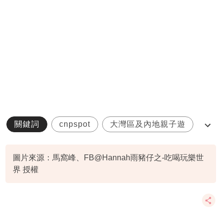
關鍵詞
cnpspot
大灣區及內地親子遊
深圳南澳
圖片來源：馬窩峰、FB@Hannah雨豬仔之-吃喝玩樂世
界 授權