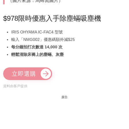
（圖片來源：馬蜂窩圖片）
$978限時優惠入手除塵蟎吸塵機
IRIS OHYAMA IC-FAC4 型號
輸入「NMG002」優惠碼額外減$25
每分鐘拍打次數達 14,000 次
輕鬆清除床褥上的塵蟎、灰塵
立即選購
資料由客戶提供
廣告