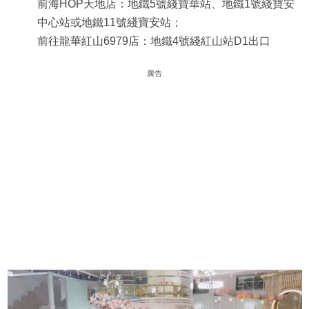
前海HOP天地店：地鐵5號綫寶華站、地鐵1號綫寶安
中心站或地鐵11號綫寶安站；
前往龍華紅山6979店：地鐵4號綫紅山站D1出口
廣告