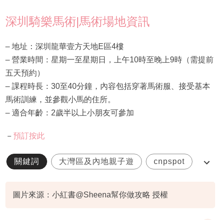
深圳騎樂馬術|馬術場地資訊
– 地址：深圳龍華壹方天地E區4樓
– 營業時間：星期一至星期日，上午10時至晚上9時（需提前
五天預約）
– 課程時長：30至40分鐘，內容包括穿著馬術服、接受基本
馬術訓練，並參觀小馬的住所。
– 適合年齡：2歲半以上小朋友可參加
－
預訂按此
關鍵詞
大灣區及內地親子遊
cnpspot
深圳騎樂馬術
圖片來源：小紅書@Sheena幫你做攻略 授權