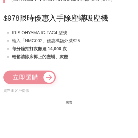
$978限時優惠入手除塵蟎吸塵機
IRIS OHYAMA IC-FAC4 型號
輸入「NMG002」優惠碼額外減$25
每分鐘拍打次數達 14,000 次
輕鬆清除床褥上的塵蟎、灰塵
立即選購
資料由客戶提供
廣告