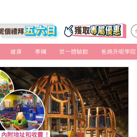
健康
專欄
世一體驗館
爸媽升呢學院