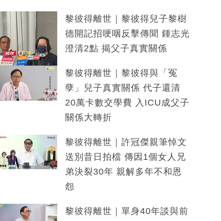
黎彼得離世｜黎彼得兒子黎樹
德開記招哽咽反擊傳聞 鍾志光
澄清2點 揭父子真實關係
黎彼得離世｜黎彼得與「冤
孽」兒子真實關係 代子還清
20萬卡數交學費 入ICU成父子
關係大轉折
黎彼得離世｜許冠傑親筆悼文
送別昔日拍檔 傳因1個女人兄
弟決裂30年 親解多年不和恩
怨
黎彼得離世｜單身40年談與前