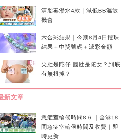
清胎毒湯水4款｜減低BB濕敏
機會
六合彩結果｜今期8月4日攪珠
結果＋中獎號碼＋派彩金額
尖肚是陀仔 圓肚是陀女？到底
有無根據？
最新文章
急症室輪候時間8.6 ｜全港18
間急症室輪侯時間及收費｜即
時更新