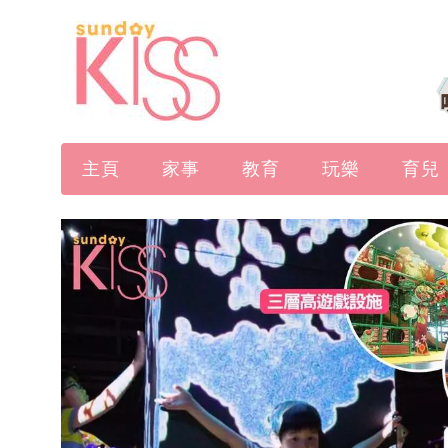
主頁
家事
教育
玩樂
育兒