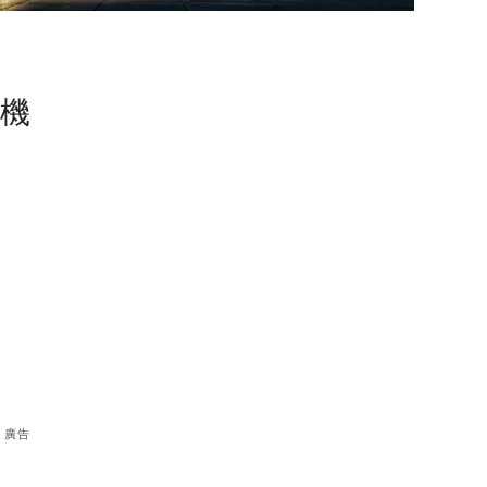
塵機
廣告