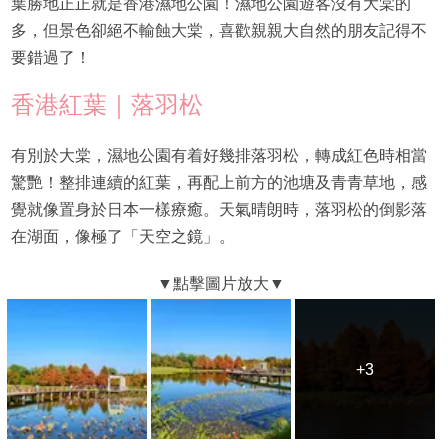
葉勝地正正就是香港濕地公園！濕地公園遊客沒有大棠的
多，但景色卻絕不輸蝕大棠，喜歡親親大自然的朋友記得不
要錯過了！
香港紅葉｜落羽松
有別於大棠，濕地公園有着好幾排落羽松，轉成紅色時相當
驚艷！整排連續的紅葉，再配上前方的池塘及青青草地，感
覺就像置身於日本一樣療癒。天氣晴朗時，落羽松的倒影落
在湖面，像極了「天空之鏡」。
+3
+3