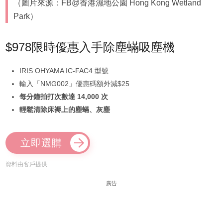
（圖片來源：FB@香港濕地公園 Hong Kong Wetland
Park）
$978限時優惠入手除塵蟎吸塵機
IRIS OHYAMA IC-FAC4 型號
輸入「NMG002」優惠碼額外減$25
每分鐘拍打次數達 14,000 次
輕鬆清除床褥上的塵蟎、灰塵
立即選購
資料由客戶提供
廣告