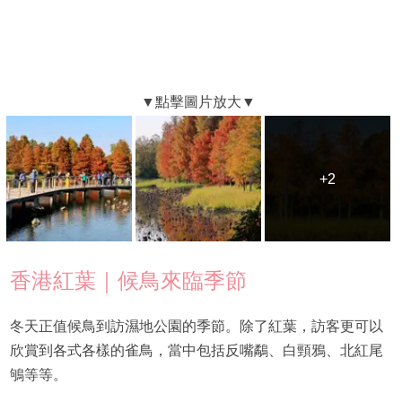
+2
+2
香港紅葉｜候鳥來臨季節
冬天正值候鳥到訪濕地公園的季節。除了紅葉，訪客更可以
欣賞到各式各樣的雀鳥，當中包括反嘴鷸、白頸鴉、北紅尾
鴝等等。