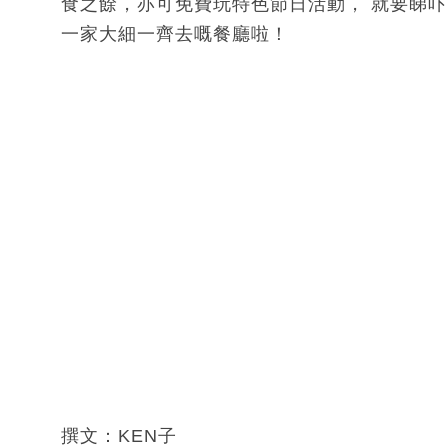
食之餘，亦可免費玩特色節日活動， 就要睇
一家大細一齊去嘅餐廳啦！
撰文：KEN子