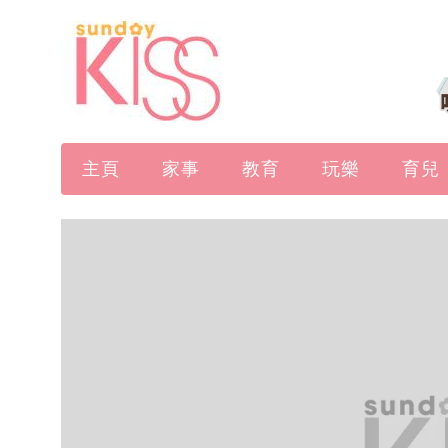
主頁
家事
教育
玩樂
育兒