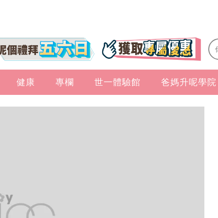
健康
專欄
世一體驗館
爸媽升呢學院