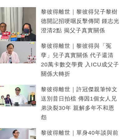
黎彼得離世｜黎彼得兒子黎樹
德開記招哽咽反擊傳聞 鍾志光
澄清2點 揭父子真實關係
黎彼得離世｜黎彼得與「冤
孽」兒子真實關係 代子還清
20萬卡數交學費 入ICU成父子
關係大轉折
黎彼得離世｜許冠傑親筆悼文
送別昔日拍檔 傳因1個女人兄
弟決裂30年 親解多年不和恩
怨
黎彼得離世｜單身40年談與前