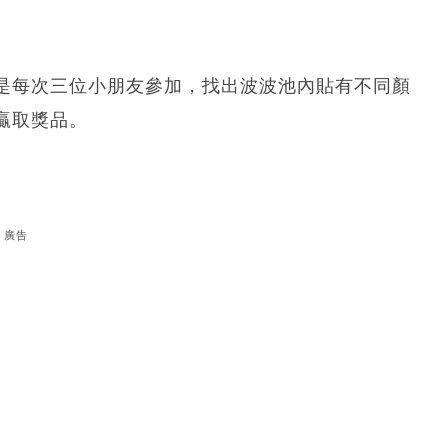
蛋
是每次三位小朋友參加，找出波波池內貼有不同顏
贏取獎品。
廣告