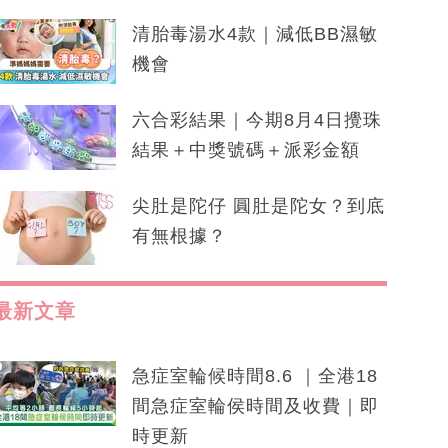
清胎毒湯水4款｜減低BB濕敏
機會
六合彩結果｜今期8月4日攪珠
結果＋中獎號碼＋派彩金額
尖肚是陀仔 圓肚是陀女？到底
有無根據？
最新文章
急症室輪候時間8.6 ｜全港18
間急症室輪侯時間及收費｜即
時更新