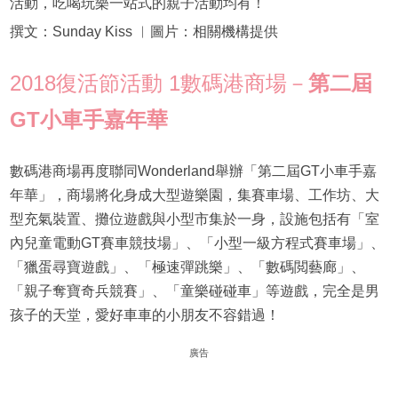
活動，吃喝玩樂一站式的親子活動均有！
撰文：Sunday Kiss ︳圖片：相關機構提供
2018復活節活動 1數碼港商場－
第二屆
GT
小車手嘉年華
數碼港商場再度聯同Wonderland舉辦「第二屆GT小車手嘉
年華」，商場將化身成大型遊樂園，集賽車場、工作坊、大
型充氣裝置、攤位遊戲與小型市集於一身，設施包括有「室
內兒童電動GT賽車競技場」、「小型一級方程式賽車場」、
「獵蛋尋寶遊戲」、「極速彈跳樂」、「數碼閲藝廊」、
「親子奪寶奇兵競賽」、「童樂碰碰車」等遊戲，完全是男
孩子的天堂，愛好車車的小朋友不容錯過！
廣告