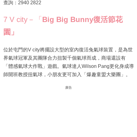
查詢：2940 2822
7 V city－「
Big Big Bunny
復活節花
園」
位於屯門的V city將擺設大型的室內復活兔氣球裝置，是為世
界氣球冠軍及其團隊合力扭製千個氣球而成，商場還設有
「體感氣球大作戰」遊戲。氣球達人Wilson Pang更化身成導
師開班教授扭氣球，小朋友更可加入「爆趣童盟大樂團」。
廣告