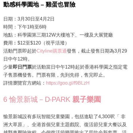
動感科學園地 – 雞蛋也冒險
日期：3月30日至4月2日
時間：下午1時至6時
地點：科學園第三期12W大樓地下、一樓及大展覽廳
費用︰$12至$120（視乎活潑）
活動門票即起於
Cityline購票通
發售，截止發售日期為3月29
日中午12時。
少量
即日門票
於活動當日中午12時起於香港科學園之指定電
子售票機發售。門票有限，先到先得，售完即止。
詳情瀏覽官方網站：
https://goo.gl/f9BLzH
6 愉景新城－D‧PARK
親子樂園
愉景新城設有多玩智能兒童樂園，包括進駐了4,300呎「 非
洲大草原」、全港首個兒童主題戲院、復活節兒童大餐以及
越野車歷險旅程。今個復活節樂園推出了四款全新套票，活