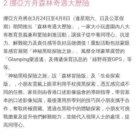
2 挪亞方舟森林奇遇大歷險
挪亞方舟將在3月24日至4月8日（逢星期六、日及公眾假
期）期間推出「森林奇遇大歷險」，一家大小玩盡園內八大
有教育意義兼和驚險刺激活動，讓孩子從中養同理心、抗逆
力、解難能力及責任感等良好品德價值！重點活動包括蒙眼
靠感官展開「神秘黑暗探險之旅」、風靡全球豪華露營的
「Glamping樂逍遙」及傳遞保育訊息的「綠野尋寶GPS」等
等。
「神秘黑暗探險之旅」設「森林冒險版」及「生命探索
版」，小朋友需戴上眼罩利用手杖摸黑探索，憑五感完成不
同的任務。家長則由香港口述影像協會的導師指導，學習基
本的口述影像知識，最後運用所學到的技巧與小朋友攜手合
作，奪取終極寶藏。透過在黑暗中的體驗探索，小朋友可挑
戰膽量及提升他們解難能力，並能代入視障人士的處境，提
高同理心。