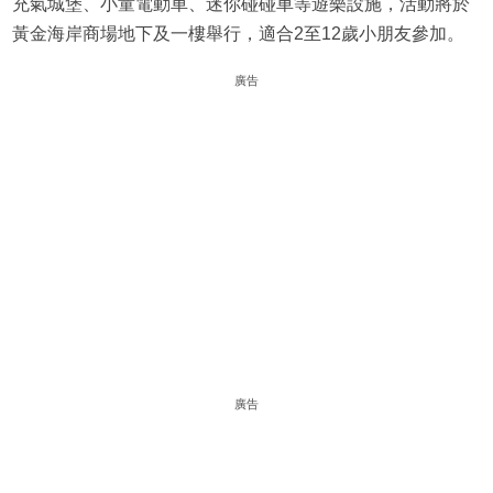
充氣城堡、小童電動車、迷你碰碰車等遊樂設施，活動將於
黃金海岸商場地下及一樓舉行，適合2至12歲小朋友參加。
廣告
廣告