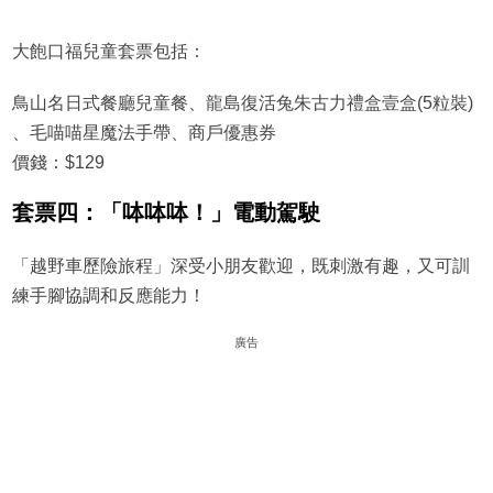
大飽口福兒童套票包括：
鳥山名日式餐廳兒童餐、龍島復活兔朱古力禮盒壹盒(5粒裝)
、毛喵喵星魔法手帶、商戶優惠券
價錢：$129
套票四：「呠呠呠！」電動駕駛
「越野車歷險旅程」深受小朋友歡迎，既刺激有趣，又可訓
練手腳協調和反應能力！
廣告