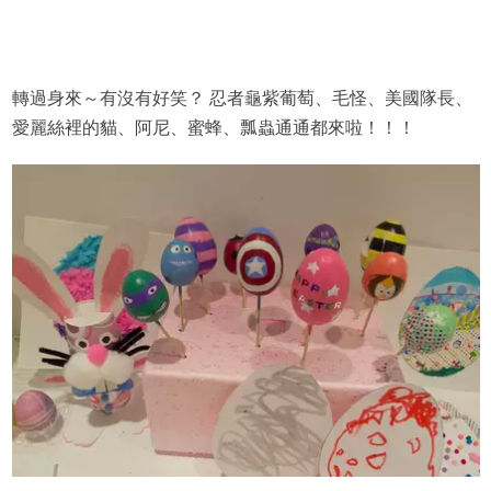
轉過身來～有沒有好笑？ 忍者龜紫葡萄、毛怪、美國隊長、
愛麗絲裡的貓、阿尼、蜜蜂、瓢蟲通通都來啦！！！