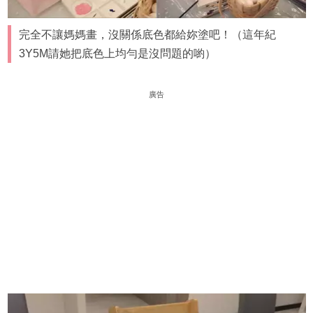
完全不讓媽媽畫，沒關係底色都給妳塗吧！（這年紀
3Y5M請她把底色上均勻是沒問題的喲）
廣告