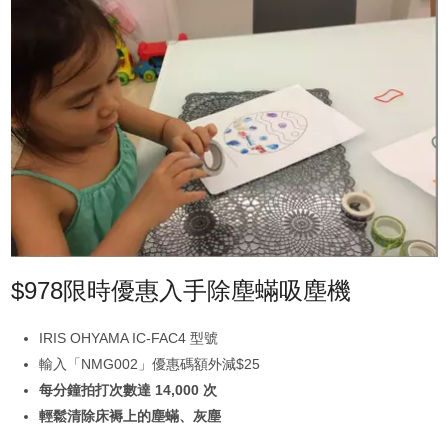
$978限時優惠入手除塵蟎吸塵機
IRIS OHYAMA IC-FAC4 型號
輸入「NMG002」優惠碼額外減$25
每分鐘拍打次數達 14,000 次
輕鬆清除床褥上的塵蟎、灰塵