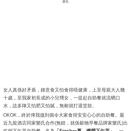
廣告
女人真係好矛盾，鍾意食又怕食得唔健康，上至母親大人幾
十歲，至我家初長成的小兒甥女，一提起自助餐就流晒口
水，諗多陣又怕肥又怕膩，無耐就打退堂鼓。
OKOK，終於俾我搵到個令大家食得安安心心的自助餐。最
近九龍酒店同家樂氏合作(無錯，就係穀物早餐品牌家樂氏)出
咗個下午茶自助餐，名為
「
Fresh
一
夏。纖
營
下午茶」
。一