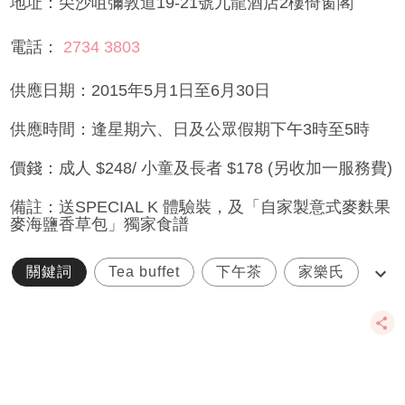
地址：尖沙咀彌敦道19-21號九龍酒店2樓倚窗閣
電話：
2734 3803
供應日期：2015年5月1日至6月30日
供應時間：逢星期六、日及公眾假期下午3時至5時
價錢：成人 $248/ 小童及長者 $178 (另收加一服務費)
備註：送SPECIAL K 體驗裝，及「自家製意式麥麩果
麥海鹽香草包」獨家食譜
關鍵詞
Tea buffet
下午茶
家樂氏
自助餐