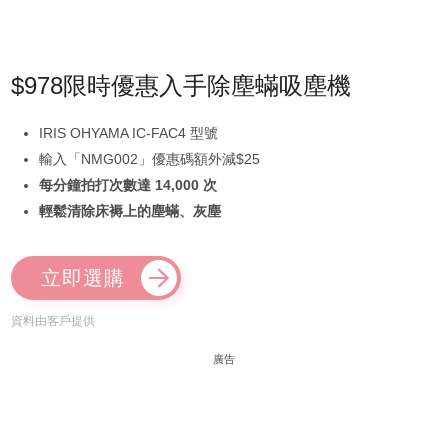
$978限時優惠入手除塵蟎吸塵機
IRIS OHYAMA IC-FAC4 型號
輸入「NMG002」優惠碼額外減$25
每分鐘拍打次數達 14,000 次
輕鬆清除床褥上的塵蟎、灰塵
立即選購
資料由客戶提供
廣告