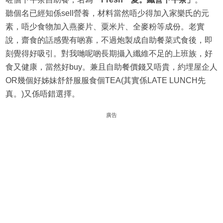
聽個名已經知係sell營養，材料當然唔少得加入家樂氏的元
素，唔少食物加入燕麥片、粟米片、全麥粉等成份。老實
說，齋食的話感覺有啲寡，不過炮製成自助餐菜式食後，即
刻覺得好吸引。對我哋呢啲長期攝入纖維不足的上班族，好
食又健康，當然好buy。兼且自助餐價錢又唔貴，約埋屋企人
OR幾個好姊妹舒舒服服食個TEA(其實係LATE LUNCH先
真。)又係唔錯選擇。
廣告