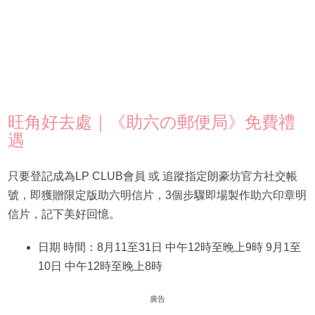
旺角好去處｜《助六の郵便局》免費禮
遇
只要登記成為LP CLUB會員 或 追蹤指定朗豪坊官方社交帳
號，即獲贈限定版助六明信片，3個步驟即場製作助六印章明
信片，記下美好回憶。
日期 時間：8月11至31日 中午12時至晚上9時 9月1至
10日 中午12時至晚上8時
廣告