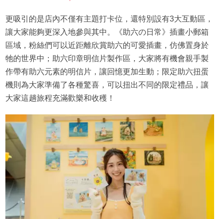
更吸引的是店內不僅有主題打卡位，還特別設有3大互動區，
讓大家能夠更深入地參與其中。《助六の日常》插畫小郵箱
區域，粉絲們可以近距離欣賞助六的可愛插畫，仿佛置身於
牠的世界中；助六印章明信片製作區，大家將有機會親手製
作帶有助六元素的明信片，讓回憶更加生動；限定助六扭蛋
機則為大家準備了各種驚喜，可以扭出不同的限定禮品，讓
大家這趟旅程充滿歡樂和收穫！