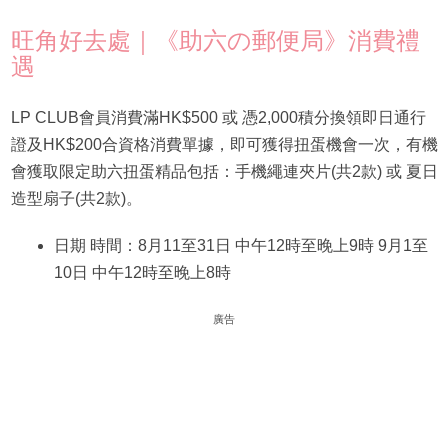
旺角好去處｜《助六の郵便局》消費禮
遇
LP CLUB會員消費滿HK$500 或 憑2,000積分換領即日通行
證及HK$200合資格消費單據，即可獲得扭蛋機會一次，有機
會獲取限定助六扭蛋精品包括：手機繩連夾片(共2款) 或 夏日
造型扇子(共2款)。
日期 時間：8月11至31日 中午12時至晚上9時 9月1至
10日 中午12時至晚上8時
廣告