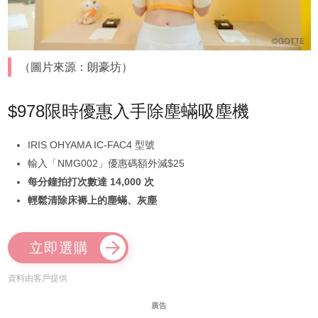
（圖片來源：朗豪坊）
$978限時優惠入手除塵蟎吸塵機
IRIS OHYAMA IC-FAC4 型號
輸入「NMG002」優惠碼額外減$25
每分鐘拍打次數達 14,000 次
輕鬆清除床褥上的塵蟎、灰塵
立即選購
資料由客戶提供
廣告