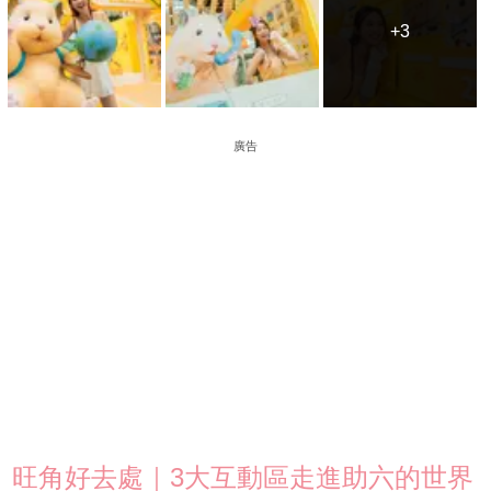
+3
+3
廣告
旺角好去處｜3大互動區走進助六的世界