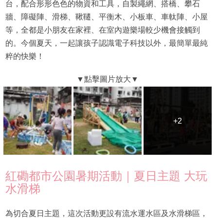
台，配合形形色色的物資和工具，自製繩網、搭橋、攀石
牆、障礙陣、滑梯、鞦韆、平衡木、小板車、車軚陣、小屋
等，全都是小朋友在家裡、在室內遊樂場較少機會接觸到
的。今個夏天，一起讓孩子認識電子科技以外，最簡單最純
粹的快樂！
+2
+2
紅磡都市公園暑期活動｜夏日主題 大玩
水滑梯
為切合夏日主題，這次活動更設有流水運水區及水滑梯區，