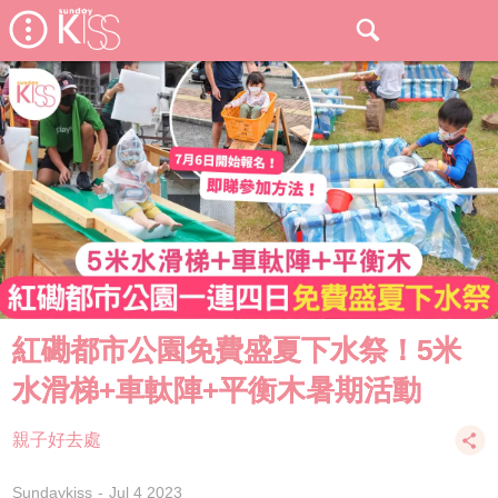
紅磡都市公園免費盛夏下水祭！5米
水滑梯+車軚陣+平衡木暑期活動
親子好去處
Sundaykiss
Jul 4 2023