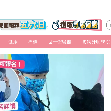
健康
專欄
世一體驗館
爸媽升呢學院