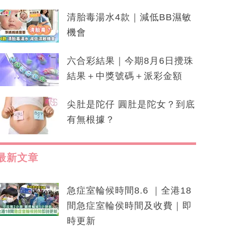
清胎毒湯水4款｜減低BB濕敏
機會
六合彩結果｜今期8月6日攪珠
結果＋中獎號碼＋派彩金額
尖肚是陀仔 圓肚是陀女？到底
有無根據？
最新文章
急症室輪候時間8.6 ｜全港18
間急症室輪侯時間及收費｜即
時更新