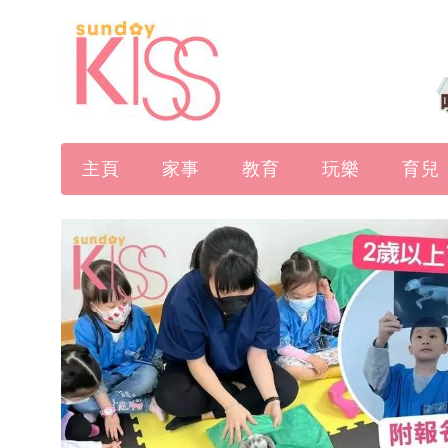
主頁
家事
教育
玩樂
育兒