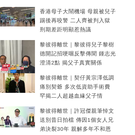
香港母子大鬧機場 母親被兒子
踢後再咬警 二人齊被判入獄
刑期差距明顯惹熱議
黎彼得離世｜黎彼得兒子黎樹
德開記招哽咽反擊傳聞 鍾志光
澄清2點 揭父子真實關係
黎彼得離世｜契仔黃宗澤低調
痛別契爺 多次低資助手術費
罕揭二人超越血緣父子情
黎彼得離世｜許冠傑親筆悼文
送別昔日拍檔 傳因1個女人兄
弟決裂30年 親解多年不和恩