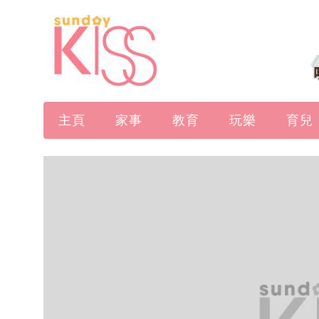
主頁
家事
教育
玩樂
育兒