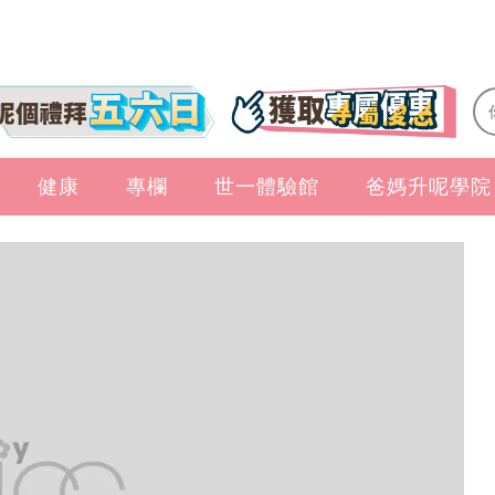
健康
專欄
世一體驗館
爸媽升呢學院