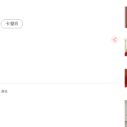
卡樂B
廣告