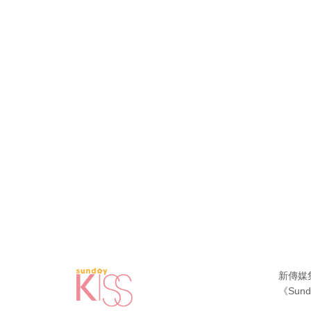
新傳媒
《Sund