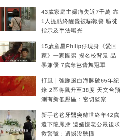
43歲家庭主婦痛失近7千萬 靠
1人提點終醒覺被騙報警 騙徒
指示及手法曝光
15歲童星Philip仔現身《愛回
家》一家團聚 揭名校背景 品
學兼優 7歲奪芭蕾舞冠軍
打風｜強颱風白海豚破65年紀
錄 2區將飆升至38度 天文台預
測有新低壓區：密切監察
新手爸爸牙醫突離世終年42歲
遺下龍鳳胎 遺孀憶老公最後求
救警號：遺憾沒聽懂