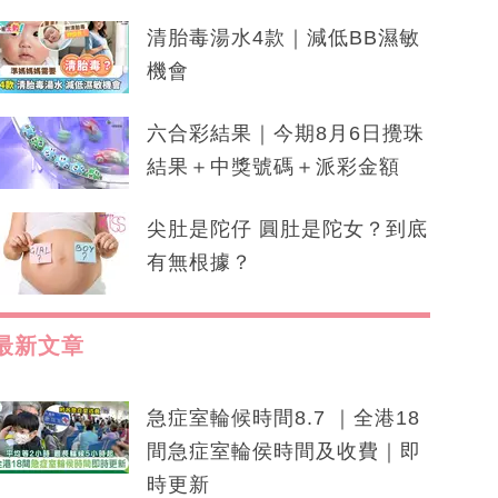
清胎毒湯水4款｜減低BB濕敏
機會
六合彩結果｜今期8月6日攪珠
結果＋中獎號碼＋派彩金額
尖肚是陀仔 圓肚是陀女？到底
有無根據？
最新文章
急症室輪候時間8.7 ｜全港18
間急症室輪侯時間及收費｜即
時更新