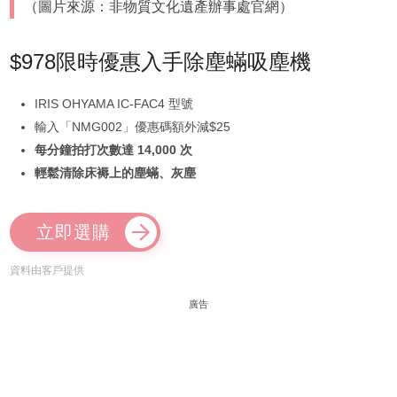
（圖片來源：非物質文化遺產辦事處官網）
$978限時優惠入手除塵蟎吸塵機
IRIS OHYAMA IC-FAC4 型號
輸入「NMG002」優惠碼額外減$25
每分鐘拍打次數達 14,000 次
輕鬆清除床褥上的塵蟎、灰塵
立即選購
資料由客戶提供
廣告