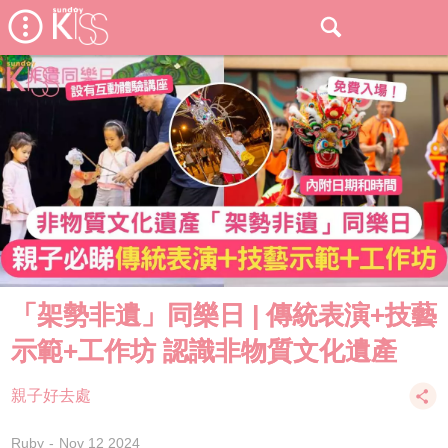
「架勢非遺」同樂日 | 傳統表演+技藝
示範+工作坊 認識非物質文化遺產
親子好去處
Ruby
Nov 12 2024