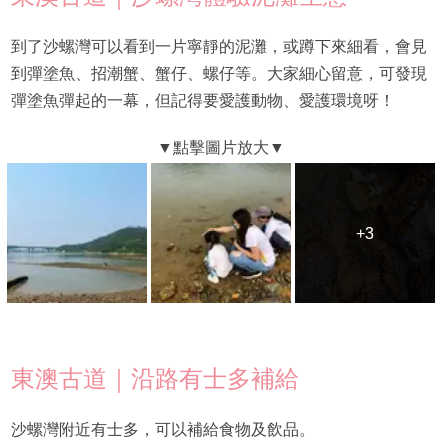
到了沙螺灣可以看到一片寧靜的泥灘，或蹲下來細看，會見
到彈塗魚、招潮蟹、蟹仔、螺仔等。大家細心留意，可發現
彈塗魚彈起的一幕，但記得要愛護動物、愛護環境呀！
+3
+3
東澳古道｜沿路有士多補給
沙螺灣附近有士多，可以補給食物及飲品。