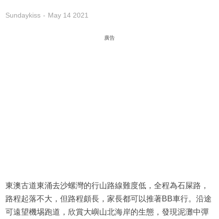
Sundaykiss
May 14 2021
廣告
東澳古道東涌去沙螺灣的行山路線難度低，全程為石屎路，
路程起落不大，但路程頗長，家長都可以推著BB車行。沿途
可遠望機埸跑道，欣賞大嶼山北海岸的生態，發現泥灘中彈