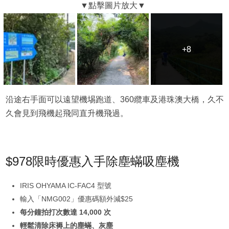
+8
+8
沿途右手面可以遠望機埸跑道、360纜車及港珠澳大橋，久不
久會見到飛機起飛同直升機飛過。
$978限時優惠入手除塵蟎吸塵機
IRIS OHYAMA IC-FAC4 型號
輸入「NMG002」優惠碼額外減$25
每分鐘拍打次數達 14,000 次
輕鬆清除床褥上的塵蟎、灰塵