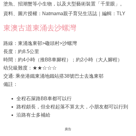
塗魚、招潮蟹等小生物，以及大型藝術裝置「千里眼」。
資料、圖片授權：Natmama親子育兒生活誌｜編輯：TLY
東澳古道東涌去沙螺灣
路線：東涌逸東邨>䃟頭村>沙螺灣
長度：約8.5公里
時間：約4小時（推BB車腳程）；約2小時（大人腳程）
幼兒級難度：★★☆☆☆
交通: 乘坐港鐵東涌地鐵站搭38號巴士去逸東邨
備註：
全程石屎路BB車都可以行
路程頗長，但全程起落不算太大，小朋友都可以行到
沿路有士多補給
廣告