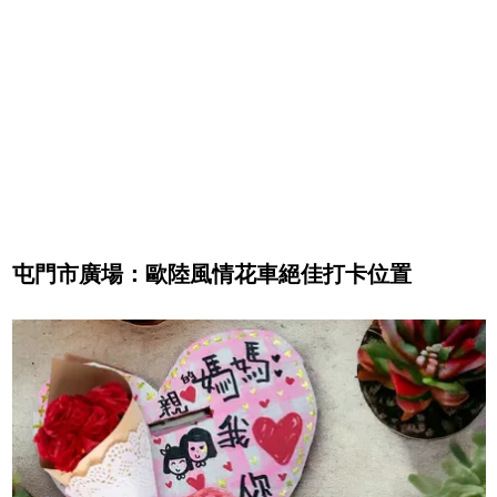
屯門市廣場：歐陸風情花車絕佳打卡位置