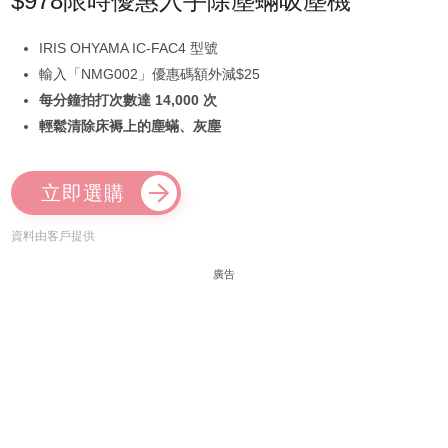
$978限時優惠入手除塵蟎吸塵機
IRIS OHYAMA IC-FAC4 型號
輸入「NMG002」優惠碼額外減$25
每分鐘拍打次數達 14,000 次
輕鬆清除床褥上的塵蟎、灰塵
立即選購
資料由客戶提供
廣告