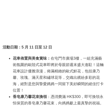
活動日期：5 月 11 日至 12 日
花車佈置與美食賞味：
在屯門市廣場3樓，一組充滿藝
術氛圍的歐陸式花車即將於母親節週末盛大進駐！這輛
花車設計優雅浪漫，佈滿精緻的歐式鮮花，包括康乃
馨、玫瑰、滿天星和繡球花等，交織出繽紛多彩的花
海，絕對是您與摯愛媽媽一同留下美好瞬間的絕佳打卡
位置！
香皂康乃馨花束換領
：憑消費滿 HK$300，即可換領永
恒保質的香皂康乃馨花束，向媽媽獻上最真摯的祝福。