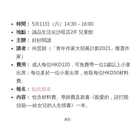
時間：
5月11日（六）14:30 – 16:00
地點：
誠品生活尖沙咀店2/F 兒童館
主辦：
好好閱讀
講者：
何思穎（「青年作家大招募計劃2023」獲選作
家）
費用：
成人每位HKD120，可免費帶一位2歲以上小童
出席；每位多於一位小童出席，收取每位HKD50材料
費。
報名：
點此報名
內容：
包含材料費、導師費及新書《親愛的，請打開
信箱──給女兒的人生情書》一本。
廣告