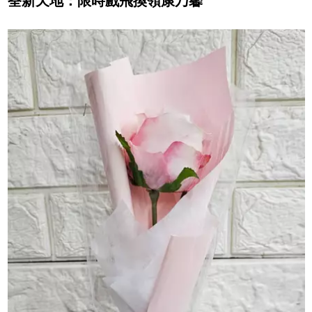
荃新天地：限時戲飛換領康乃馨