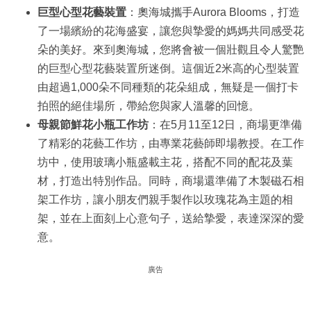
巨型心型花藝裝置
：奧海城攜手Aurora Blooms，打造
了一場繽紛的花海盛宴，讓您與摯愛的媽媽共同感受花
朵的美好。來到奧海城，您將會被一個壯觀且令人驚艷
的巨型心型花藝裝置所迷倒。這個近2米高的心型裝置
由超過1,000朵不同種類的花朵組成，無疑是一個打卡
拍照的絕佳場所，帶給您與家人溫馨的回憶。
母親節鮮花小瓶工作坊
：在5月11至12日，商場更準備
了精彩的花藝工作坊，由專業花藝師即場教授。在工作
坊中，使用玻璃小瓶盛載主花，搭配不同的配花及葉
材，打造出特別作品。同時，商場還準備了木製磁石相
架工作坊，讓小朋友們親手製作以玫瑰花為主題的相
架，並在上面刻上心意句子，送給摯愛，表達深深的愛
意。
廣告