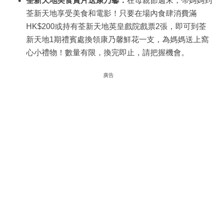
荃新天地美食賞片送康乃馨：
在母親節週末，帶媽媽到
荃新天地享受美食和電影！只要在場內食肆消費滿
HK$200或持有荃新天地英皇戲院戲票2張，即可到荃
新天地1期禮賓處換領康乃馨鮮花一支，為媽媽送上窩
心小禮物！數量有限，換完即止，請把握機會。
廣告