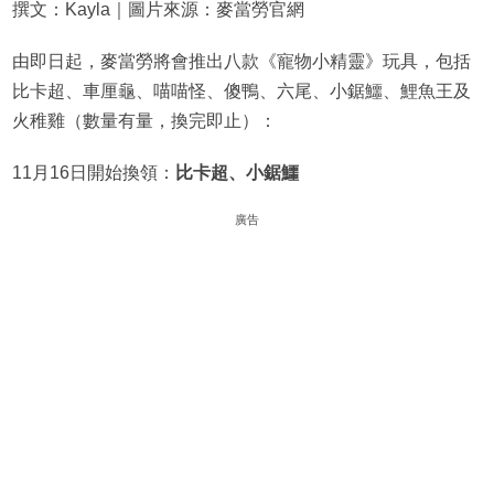
撰文：Kayla｜圖片來源：麥當勞官網
由即日起，麥當勞將會推出八款《寵物小精靈》玩具，包括
比卡超、車厘龜、喵喵怪、傻鴨、六尾、小鋸鱷、鯉魚王及
火稚雞（數量有量，換完即止）：
11月16日開始換領：
比卡超、小鋸鱷
廣告