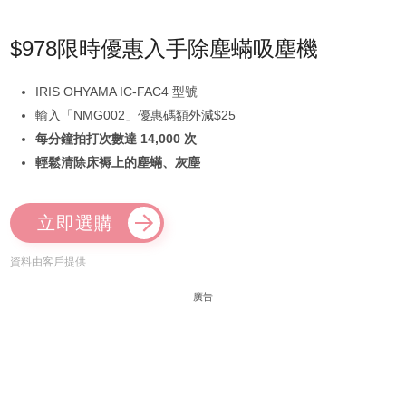
$978限時優惠入手除塵蟎吸塵機
IRIS OHYAMA IC-FAC4 型號
輸入「NMG002」優惠碼額外減$25
每分鐘拍打次數達 14,000 次
輕鬆清除床褥上的塵蟎、灰塵
立即選購
資料由客戶提供
廣告