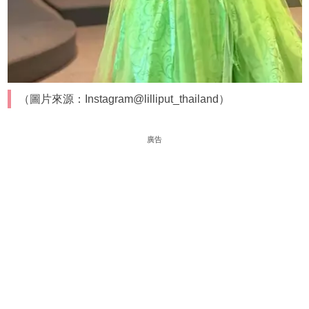
（圖片來源：Instagram@lilliput_thailand）
廣告