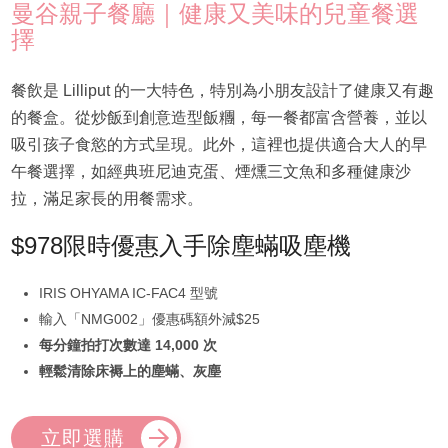
曼谷親子餐廳｜健康又美味的兒童餐選
擇
餐飲是 Lilliput 的一大特色，特別為小朋友設計了健康又有趣
的餐盒。從炒飯到創意造型飯糰，每一餐都富含營養，並以
吸引孩子食慾的方式呈現。此外，這裡也提供適合大人的早
午餐選擇，如經典班尼迪克蛋、煙燻三文魚和多種健康沙
拉，滿足家長的用餐需求。
$978限時優惠入手除塵蟎吸塵機
IRIS OHYAMA IC-FAC4 型號
輸入「NMG002」優惠碼額外減$25
每分鐘拍打次數達 14,000 次
輕鬆清除床褥上的塵蟎、灰塵
立即選購