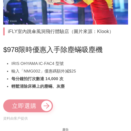
iFLY室內跳傘風洞飛行體驗店（圖片來源：Klook）
$978限時優惠入手除塵蟎吸塵機
IRIS OHYAMA IC-FAC4 型號
輸入「NMG002」優惠碼額外減$25
每分鐘拍打次數達 14,000 次
輕鬆清除床褥上的塵蟎、灰塵
立即選購
資料由客戶提供
廣告