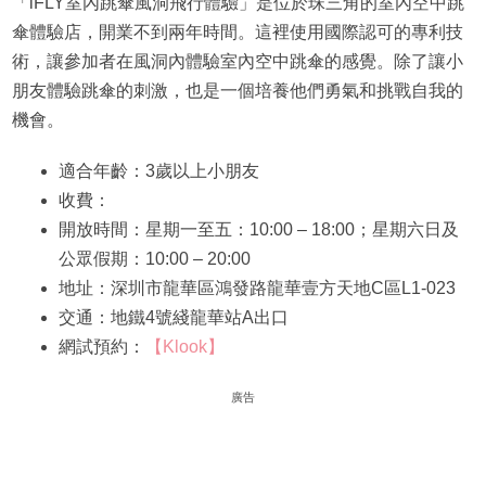
「iFLY室內跳傘風洞飛行體驗」是位於珠三角的室內空中跳
傘體驗店，開業不到兩年時間。這裡使用國際認可的專利技
術，讓參加者在風洞內體驗室內空中跳傘的感覺。除了讓小
朋友體驗跳傘的刺激，也是一個培養他們勇氣和挑戰自我的
機會。
適合年齡：3歲以上小朋友
收費：
開放時間：星期一至五：10:00 – 18:00；星期六日及
公眾假期：10:00 – 20:00
地址：深圳市龍華區鴻發路龍華壹方天地C區L1-023
交通：地鐵4號綫龍華站A出口
網試預約：
【Klook】
廣告