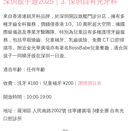
深圳親子遊2025｜3. 深圳自有光牙科
來自香港連鎖牙科品牌，於深圳開設旗艦門診分店，擁有多
種牙齒全科服務，價錢僅香港 1/3。10 萬呎超大空間，擁國
際級儀器及專業牙醫團隊。特別為兒童設有多種護理牙齒服
務，包括早期矯齒、兒童補牙、乳齒拔除、免費 CT 口腔掃
描等。附近金光華廣場亦有著名BossBabe兒童餐廳，適合與
孩子一同睇牙後在深圳一日遊。
適合年齡：任何年齡
收費：洗牙 ¥180︱兒童補牙 ¥200︱
瀏覽價目表
開放時間：10:00-19:00
地址：羅湖區 人民南路2002號 佳寧娜廣場 3樓全層 自有光
口腔診所
廣告