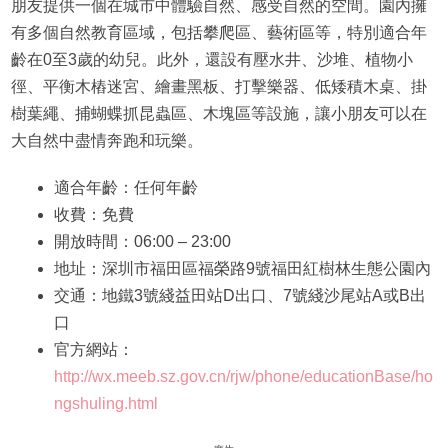
朋友提供一個在城市中體驗自然、感受自然的空間。園內擁
有多個自然教育區域，包括攀爬區、藝術區等，特別適合年
齡在0至3歲的幼兒。此外，還設有壓水井、沙堆、植物小
徑、平衡木樁迷宮、繪畫黑板、打擊樂器、低矮積木桌、掛
樹葉繩、捕蝴蝶抓昆蟲區、木塊區等設施，讓小朋友可以在
大自然中盡情奔跑和玩樂。
適合年齡：任何年齡
收費：免費
開放時間：06:00 – 23:00
地址：深圳市福田區福榮路9號福田紅樹林生態公園內
交通：地鐵3號綫益田站D出口、7號綫沙尾站A或B出
口
官方網站：
http://wx.meeb.sz.gov.cn/rjw/phone/educationBase/ho
ngshuling.html