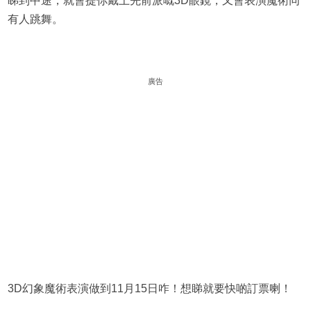
睇到中途，就會提你戴上先前派嘅3D眼鏡，又會表演魔術同
有人跳舞。
廣告
3D幻象魔術表演做到11月15日咋！想睇就要快啲訂票喇！