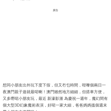
廣告
想同小朋友出外玩下度下假，但又冇乜時間，咁嚟個兩日一
夜澳門親子遊就最啱喇！澳門雖然地方細細，但搭車方便，
又多嘢啱小朋友玩，最近 新濠影滙 為慶祝一週年，魔幻間有
個大型3D幻象魔術表演，好啱一家大細，爸爸媽媽搵個週末