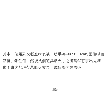
其中一個用到火嘅魔術表演，助手將Franz Harary困住喺個
箱度、鎖住佢，然後成個道具點火，之後當然冇事出返嚟
啦！真火加埋熒幕嘅火效果，成個場面幾震憾！
廣告