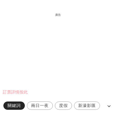
廣告
訂票詳情按此
關鍵詞
兩日一夜
度假
新濠影匯
澳門