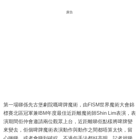
廣告
第一場睇係先古堡劇院嘅啤牌魔術，由FISM世界魔術大會錦
標賽北區冠軍兼IBM年度最佳近距離魔術師Shin Lim表演，表
演期間佢仲會邀請兩位觀眾上台，近距離睇佢點樣將啤牌變
來變去，佢個啤牌魔術表演動作與動作之間都唔算太快，留
心啲睇，或者會睇到破綻，不過佢手法都好高明，記者就睇