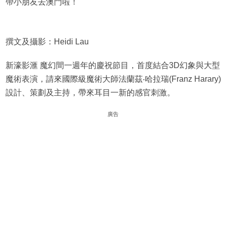
帶小朋友去澳門啦！
撰文及攝影：Heidi Lau
新濠影滙 魔幻間一週年的慶祝節目，首度結合3D幻象與大型
魔術表演，請來國際級魔術大師法蘭茲‧哈拉瑞(Franz Harary)
設計、策劃及主持，帶來耳目一新的感官刺激。
廣告