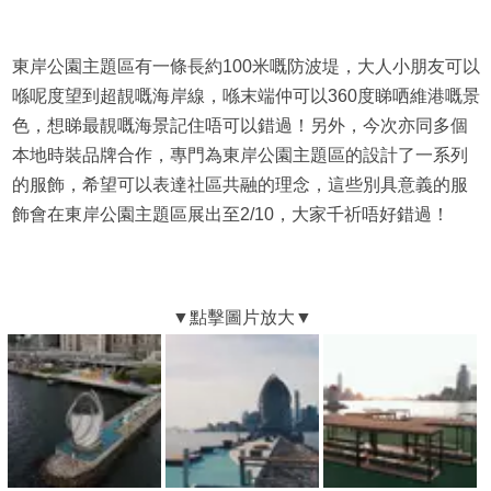
東岸公園主題區有一條長約100米嘅防波堤，大人小朋友可以
喺呢度望到超靚嘅海岸線，喺末端仲可以360度睇哂維港嘅景
色，想睇最靚嘅海景記住唔可以錯過！另外，今次亦同多個
本地時裝品牌合作，專門為東岸公園主題區的設計了一系列
的服飾，希望可以表達社區共融的理念，這些別具意義的服
飾會在東岸公園主題區展出至2/10，大家千祈唔好錯過！