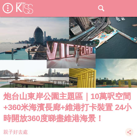
炮台山東岸公園主題區｜10萬呎空間
+360米海濱長廊+維港打卡裝置 24小
時開放360度睇盡維港海景！
親子好去處