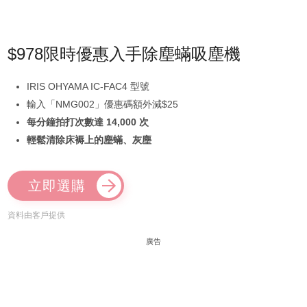
$978限時優惠入手除塵蟎吸塵機
IRIS OHYAMA IC-FAC4 型號
輸入「NMG002」優惠碼額外減$25
每分鐘拍打次數達 14,000 次
輕鬆清除床褥上的塵蟎、灰塵
立即選購
資料由客戶提供
廣告