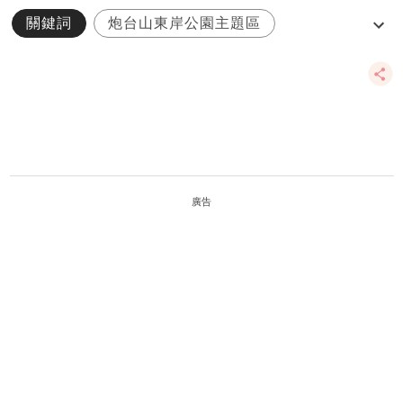
關鍵詞
炮台山東岸公園主題區
海濱長廊
維港
平衡車
廣告