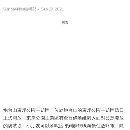
Sundaykiss編輯部
Sep 24 2021
廣告
炮台山東岸公園主題區｜位於炮台山的東岸公園主題區聽日
正式開放，東岸公園主題區有全首條喺維港入面對公眾開放
的防波堤，小朋友可以喺呢度睇到超靚嘅海景住放吓電。除