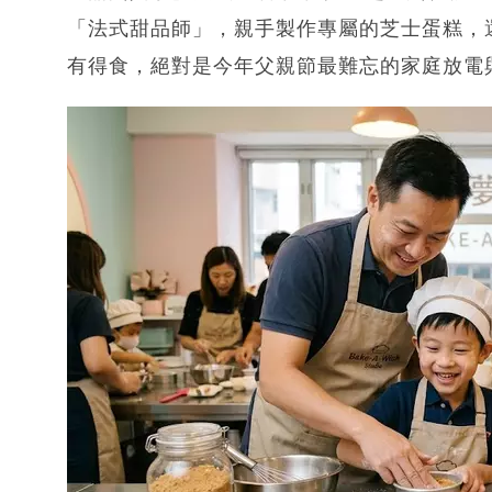
「法式甜品師」，親手製作專屬的芝士蛋糕，
有得食，絕對是今年父親節最難忘的家庭放電