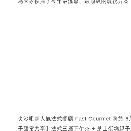
為大家搜羅了今年最溫馨、最頂級的慶祝方案
尖沙咀超人氣法式餐廳 Fast Gourmet 將
子甜蜜共享】法式三層下午茶 + 芝士蛋糕親