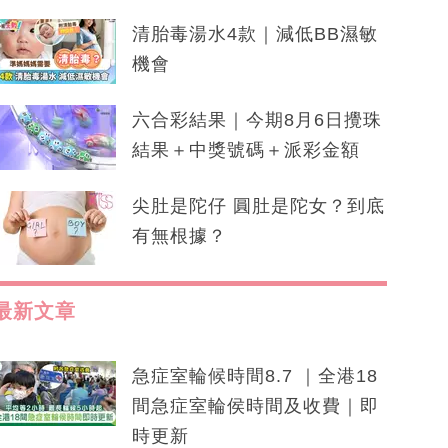
清胎毒湯水4款｜減低BB濕敏
機會
六合彩結果｜今期8月6日攪珠
結果＋中獎號碼＋派彩金額
尖肚是陀仔 圓肚是陀女？到底
有無根據？
最新文章
急症室輪候時間8.7 ｜全港18
間急症室輪侯時間及收費｜即
時更新