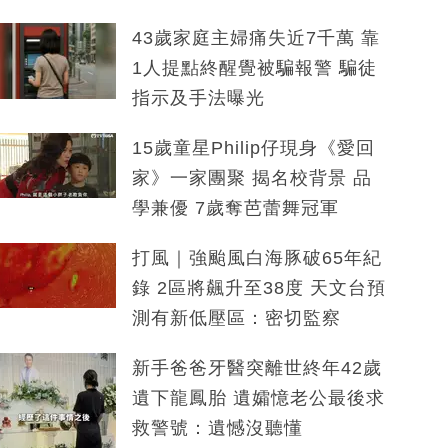
43歲家庭主婦痛失近7千萬 靠
1人提點終醒覺被騙報警 騙徒
指示及手法曝光
15歲童星Philip仔現身《愛回
家》一家團聚 揭名校背景 品
學兼優 7歲奪芭蕾舞冠軍
打風｜強颱風白海豚破65年紀
錄 2區將飆升至38度 天文台預
測有新低壓區：密切監察
新手爸爸牙醫突離世終年42歲
遺下龍鳳胎 遺孀憶老公最後求
救警號：遺憾沒聽懂