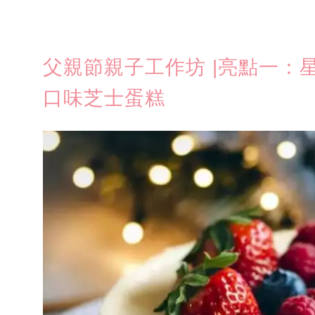
父親節親子工作坊 |亮點一：
口味芝士蛋糕