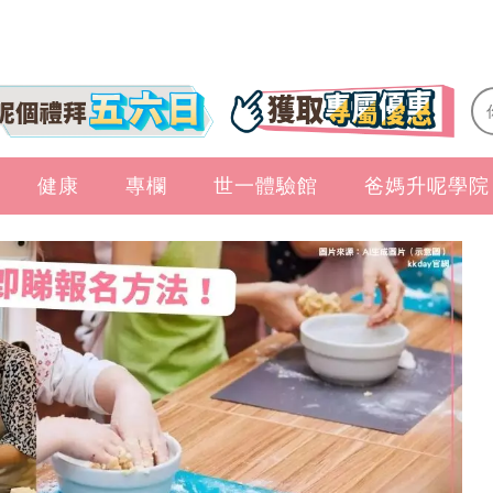
健康
專欄
世一體驗館
爸媽升呢學院