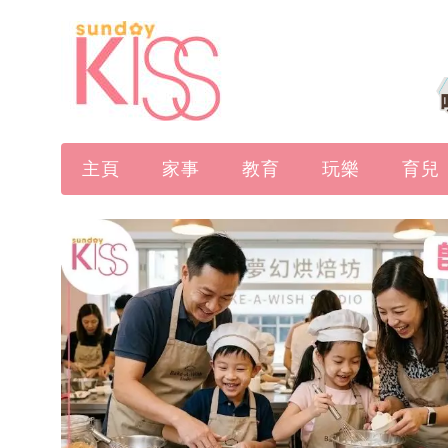
主頁
家事
教育
玩樂
育兒