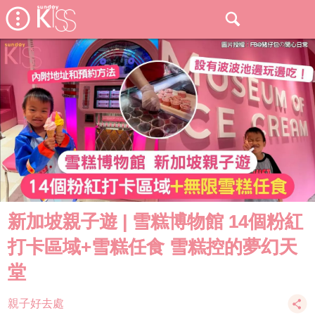
新加坡親子遊 | 雪糕博物館 14個粉紅
打卡區域+雪糕任食 雪糕控的夢幻天
堂
親子好去處