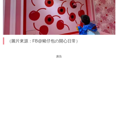
（圖片來源：FB@豬仔包の開心日常）
廣告