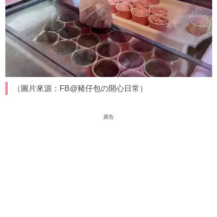
（圖片來源：FB@豬仔包の開心日常）
廣告