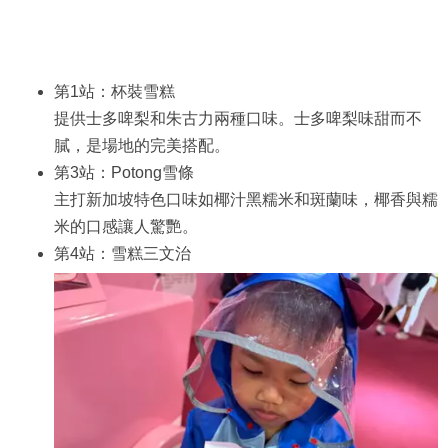
第1站：杯裝雪糕
提供士多啤梨和朱古力兩種口味。士多啤梨味甜而不
膩，是場地的完美搭配。
第3站：Potong雪條
主打新加坡特色口味如椰汁黑糯米和斑蘭味，椰香與糯
米的口感讓人驚艷。
第4站：雪糕三文治