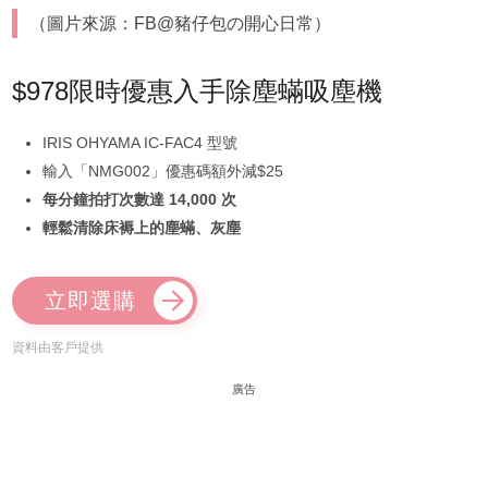
（圖片來源：FB@豬仔包の開心日常）
$978限時優惠入手除塵蟎吸塵機
IRIS OHYAMA IC-FAC4 型號
輸入「NMG002」優惠碼額外減$25
每分鐘拍打次數達 14,000 次
輕鬆清除床褥上的塵蟎、灰塵
立即選購
資料由客戶提供
廣告