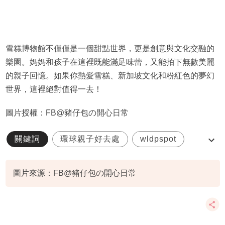
雪糕博物館不僅僅是一個甜點世界，更是創意與文化交融的
樂園。媽媽和孩子在這裡既能滿足味蕾，又能拍下無數美麗
的親子回憶。如果你熱愛雪糕、新加坡文化和粉紅色的夢幻
世界，這裡絕對值得一去！
圖片授權：FB@豬仔包の開心日常
關鍵詞
環球親子好去處
wldpspot
新加坡親子遊
雪糕博物館
圖片來源：FB@豬仔包の開心日常