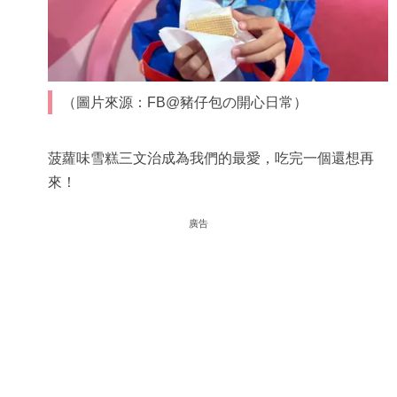
（圖片來源：FB@豬仔包の開心日常）
菠蘿味雪糕三文治成為我們的最愛，吃完一個還想再
來！
廣告