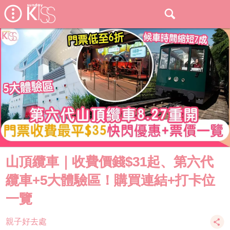
山頂纜車｜收費價錢$31起、第六代
纜車+5大體驗區！購買連結+打卡位
一覽
親子好去處