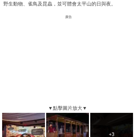
野生動物、雀鳥及昆蟲，並可體會太平山的日與夜。
廣告
+3
+3