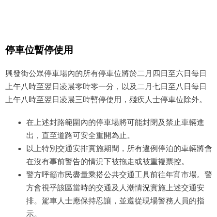
停車位暫停使用
興發街公眾停車場內的所有停車位將於二月四日至六日每日
上午八時至翌日凌晨零時零一分，以及二月七日至八日每日
上午八時至翌日凌晨三時暫停使用，殘疾人士停車位除外。
在上述封路範圍內的停車場將可能封閉及禁止車輛進
出，直至道路可安全重開為止。
以上特別交通安排實施期間，所有違例停泊的車輛將會
在沒有事前警告的情況下被拖走或被重複票控。
警方呼籲市民盡量乘搭公共交通工具前往年宵市場。警
方會視乎該區當時的交通及人潮情況實施上述交通安
排。駕車人士應保持忍讓，並遵從現場警務人員的指
示。