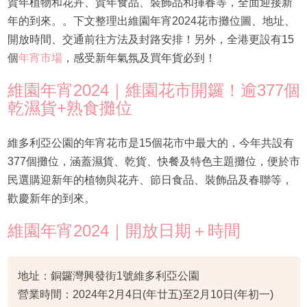
賀年植物和花卉、賀年食品、裝飾品和揮春等，全面迎接新
年的到來。。下文整理出維園年宵2024花市攤位圖、地址、
開放時間、交通前往方法及封路安排！另外，全港更設有15
個
年宵市場
，感受新年氣氛及買年貨必到！
維園年宵2024｜維園花市開鑼！逾377個
乾濕貨+熟食攤位
維多利亞公園的年宵花市是15個花市中最大的，今年共設有
377個攤位，涵蓋濕貨、乾貨、快餐及特色主題攤位，便於市
民選購迎新年的植物與花卉、節日食品、裝飾品及春聯等，
歡慶新年的到來。
維園年宵2024｜開放日期＋時間
地址：銅鑼灣興發街1號維多利亞公園
營業時間：2024年2月4日(年廿五)至2月10日(年初一)