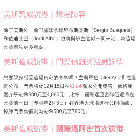
美斯碧咸訪港｜球星陣容
除了美斯外，前巴塞隆拿球星布斯基斯（Sergio Busquets）
和佐迪艾巴（Jordi Alba）也將與班主碧咸一同來港，為這場
比賽增添更多看點。
美斯碧咸訪港｜門票價錢與活動詳情
想要親身感受這場精彩的賽事嗎？主辦單位Talter Asia則在官
網公布，門票將於12月15日在
Klook
獨家公開發售，價格範
圍介乎港幣880元至4,880元。此外，國際邁亞密隊伍還將在
比賽前一日（即明年2月3日）在香港大球場進行公開操練，
操練門票售價則為港幣580元至780元。
美斯碧咸訪港｜
國際邁阿密首次訪港