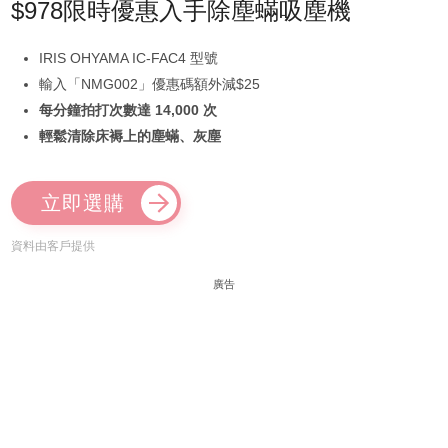
$978限時優惠入手除塵蟎吸塵機
IRIS OHYAMA IC-FAC4 型號
輸入「NMG002」優惠碼額外減$25
每分鐘拍打次數達 14,000 次
輕鬆清除床褥上的塵蟎、灰塵
立即選購
資料由客戶提供
廣告