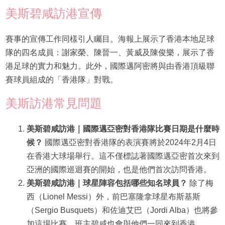
美斯碧咸訪港宣傳
賽事的宣傳工作同樣引人矚目。海報上展示了香港本地足球
隊的四名成員：謝家榮、陳晉一、黃威及陳俊樂，展示了香
港足球的實力和魅力。此外，國際邁阿密將與由香港頂級聯
賽球員組成的「香港隊」對戰。
美斯訪港常見問題
美斯碧咸訪港｜國際邁亞密對香港隊比賽日期是什麼時
候？
國際邁亞密對香港隊的表演賽將於2024年2月4日
在香港大球場舉行。這不僅標誌著國際邁亞密首次來到
亞洲的國際巡迴賽的開始，也是他們首次訪問香港。
美斯碧咸訪港｜球星陣容包括哪些知名球員？
除了梅
西（Lionel Messi）外，前巴塞隆拿球星布斯基斯
（Sergio Busquets）和佐迪艾巴（Jordi Alba）也將參
加這場比賽。班主碧咸也會與他們一同來到香港。