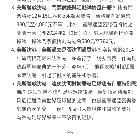
美斯碧咸訪港｜門票價錢與活動詳情是什麼？
比賽門
票將於12月15日在Klook獨家發售，價格範圍從港幣
880元至4,880元不等。此外，國際邁亞密隊伍將於比
賽前一天（即2024年2月3日）在香港大球場進行公開
操練，操練門票價格則為港幣580元至780元。
美斯訪港｜美斯過去是否訪問過香港？
美斯曾於2014
年隨阿根廷隊來訪香港，並進行了一場友誼賽，作為足
總百周年慶典的一部分。今年6月，他再次隨阿根廷國
家隊訪港，引起了極大的關注和熱情。
美斯碧咸訪港｜這次訪問對於香港足球迷有什麼特別意
義？
這次訪港不僅對足球迷來說是一個難得的機會能
夠近距離欣賞世界級球星的比賽，也是國際邁亞密與香
港隊首次的交手，預計將吸引大量球迷和媒體的關注，
為香港足球界增添一筆珍貴的經驗。
廣告