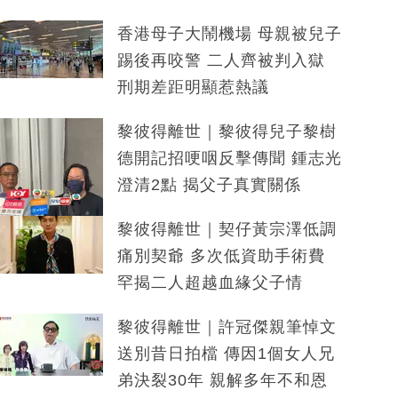
香港母子大鬧機場 母親被兒子
踢後再咬警 二人齊被判入獄
刑期差距明顯惹熱議
黎彼得離世｜黎彼得兒子黎樹
德開記招哽咽反擊傳聞 鍾志光
澄清2點 揭父子真實關係
黎彼得離世｜契仔黃宗澤低調
痛別契爺 多次低資助手術費
罕揭二人超越血緣父子情
黎彼得離世｜許冠傑親筆悼文
送別昔日拍檔 傳因1個女人兄
弟決裂30年 親解多年不和恩