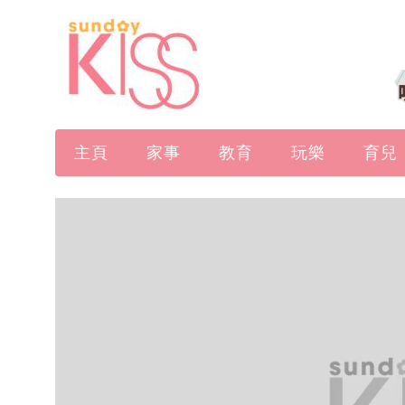
主頁
家事
教育
玩樂
育兒