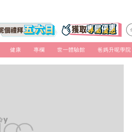
健康
專欄
世一體驗館
爸媽升呢學院