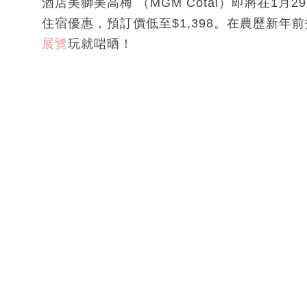
酒店美獅美高梅 （MGM Cotai）即將在1
住宿優惠，預訂價低至$1,398。在農歷新
展覽
玩就啱晒！