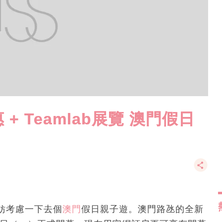
 Teamlab展覽 澳門假日
妨考慮一下去個
澳門
假日親子遊。澳門路氹的全新