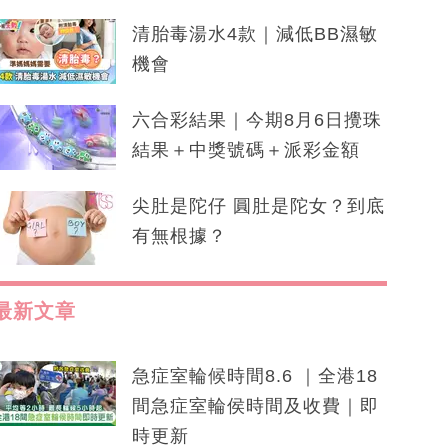
清胎毒湯水4款｜減低BB濕敏
機會
六合彩結果｜今期8月6日攪珠
結果＋中獎號碼＋派彩金額
尖肚是陀仔 圓肚是陀女？到底
有無根據？
最新文章
急症室輪候時間8.6 ｜全港18
間急症室輪侯時間及收費｜即
時更新