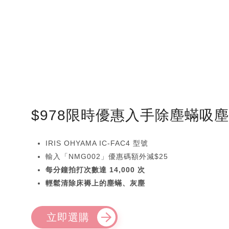
$978限時優惠入手除塵蟎吸
IRIS OHYAMA IC-FAC4 型號
輸入「NMG002」優惠碼額外減$25
每分鐘拍打次數達 14,000 次
輕鬆清除床褥上的塵蟎、灰塵
立即選購