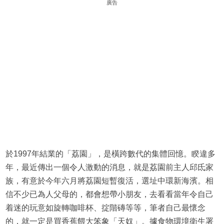
廣告
於1997年結業的「荔園」，是橫跨數代的集體回憶。睽違多
年，最近傳出一個令人激動的消息，就是荔園前主人邱氐家
族，有意於今年六月將荔園短暫復活，選址中環新海濱。相
信不少已為人父母的，都會想帶小朋友，去看看當年令自己
着迷的玩意如旋轉咖啡杯、掟階磚等等，筆者自己最懷念
的，就一定是買香蕉餵大笨象「天奴」。據食物環境衛生署