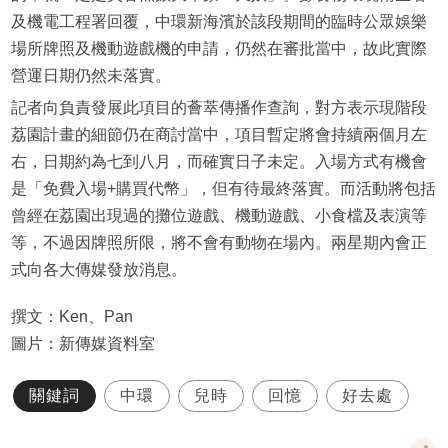
及機電工程署回覆，中環新海濱於該段期間的臨時公眾娛樂
場所牌照及機動遊戲機的申請，仍然在審批當中，故此實際
營運日期仍然未落實。
記者向負責發展此項目的薈萃傳播作查詢，對方表示現階段
荔園計畫的細節仍在商討當中，項目暫定將會持續兩個月左
右，日期約為七到八月，而確實日子未定。入場方式有機會
是「免費入場+購買代幣」，但有待最終落實。而活動將包括
曾經在荔園出現過的攤位遊戲、機動遊戲、小食檔及表演等
等，不過因牌照所限，將不會有動物在場內。兩星期內會正
式向各大傳媒發放消息。
撰文：Ken、Pan
圖片：新傳媒資料室
關鍵詞
中環
兒時
回憶
好去處