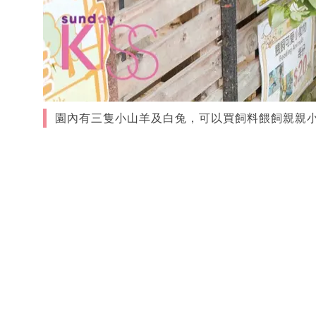
園內有三隻小山羊及白兔，可以買飼料餵飼親親