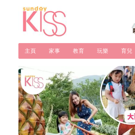
主頁
家事
教育
玩樂
育兒