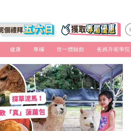
健康
專欄
世一體驗館
爸媽升呢學院