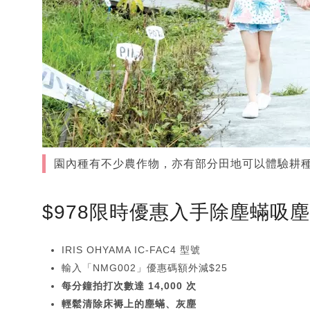
園內種有不少農作物，亦有部分田地可以體驗耕
$978限時優惠入手除塵蟎吸
IRIS OHYAMA IC-FAC4 型號
輸入「NMG002」優惠碼額外減$25
每分鐘拍打次數達 14,000 次
輕鬆清除床褥上的塵蟎、灰塵