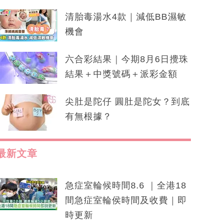
清胎毒湯水4款｜減低BB濕敏
機會
六合彩結果｜今期8月6日攪珠
結果＋中獎號碼＋派彩金額
尖肚是陀仔 圓肚是陀女？到底
有無根據？
最新文章
急症室輪候時間8.6 ｜全港18
間急症室輪侯時間及收費｜即
時更新