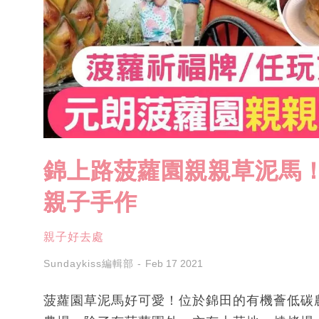
錦上路菠蘿園親親草泥馬
親子手作
親子好去處
Sundaykiss編輯部
Feb 17 2021
菠蘿園草泥馬好可愛！位於錦田的有機薈低碳農莊（Go