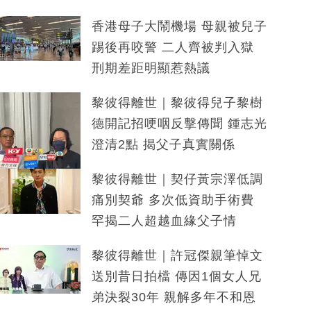
香港母子大鬧機場 母親被兒子
踢後再咬警 二人齊被判入獄
刑期差距明顯惹熱議
黎彼得離世｜黎彼得兒子黎樹
德開記招哽咽反擊傳聞 鍾志光
澄清2點 揭父子真實關係
黎彼得離世｜契仔黃宗澤低調
痛別契爺 多次低資助手術費
罕揭二人超越血緣父子情
黎彼得離世｜許冠傑親筆悼文
送別昔日拍檔 傳因1個女人兄
弟決裂30年 親解多年不和恩