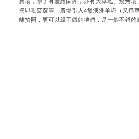
農場，除了有菠蘿園外，亦有大草地、燒烤場
摘即吃菠蘿等。農場引入4隻澳洲羊駝（又稱
離拍照，更可以親手餵飼牠們，是一個不錯的