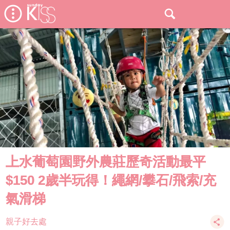
上水葡萄園野外農莊歷奇活動最平
$150 2歲半玩得！繩網/攀石/飛索/充
氣滑梯
親子好去處