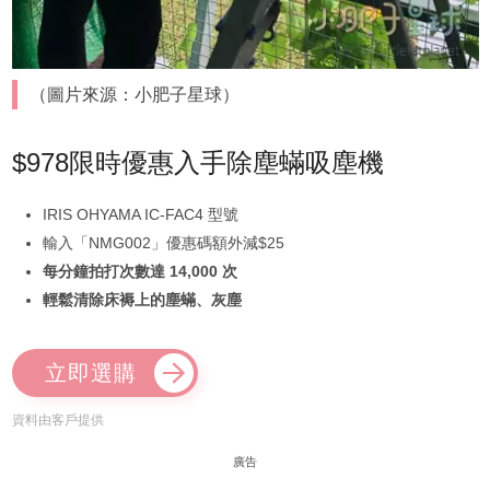
（圖片來源：小肥子星球）
$978限時優惠入手除塵蟎吸塵機
IRIS OHYAMA IC-FAC4 型號
輸入「NMG002」優惠碼額外減$25
每分鐘拍打次數達 14,000 次
輕鬆清除床褥上的塵蟎、灰塵
立即選購
資料由客戶提供
廣告