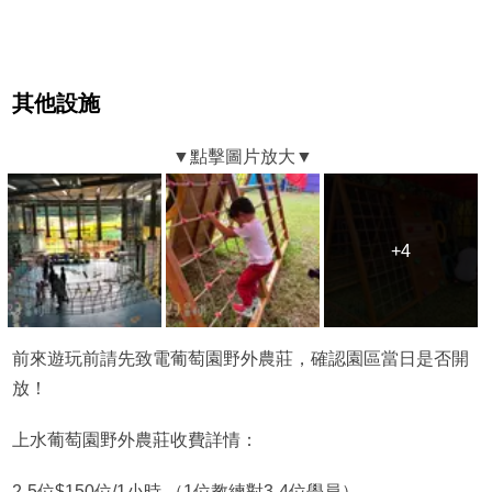
其他設施
+4
+4
前來遊玩前請先致電葡萄園野外農莊，確認園區當日是否開
放！
上水葡萄園野外農莊收費詳情：
2-5位$150位/1小時 （1位教練對3-4位學員）