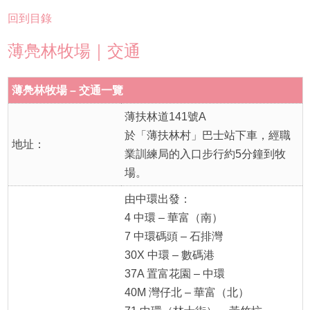
回到目錄
薄鳧林牧場｜交通
薄鳧林牧場 – 交通一覽
薄扶林道141號A
於「薄扶林村」巴士站下車，經職
地址：
業訓練局的入口步行約5分鐘到牧
場。
由中環出發：
4 中環 – 華富（南）
7 中環碼頭 – 石排灣
30X 中環 – 數碼港
37A 置富花園 – 中環
40M 灣仔北 – 華富（北）