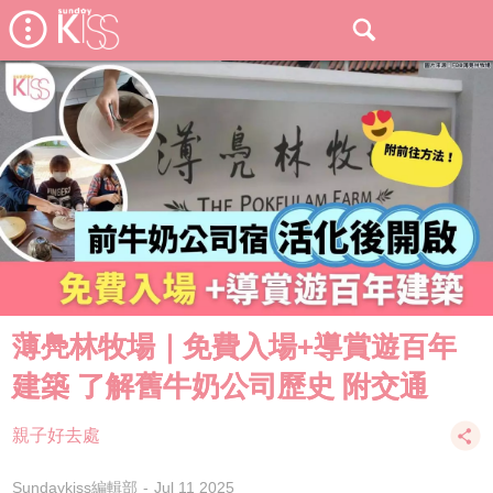
薄鳧林牧場｜免費入場+導賞遊百年
建築 了解舊牛奶公司歷史 附交通
親子好去處
Sundaykiss編輯部
Jul 11 2025