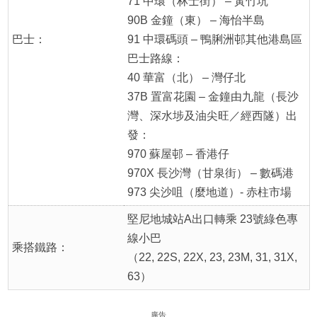
71 中環（林士街） – 黃竹坑
90B 金鐘（東） – 海怡半島
巴士：
91 中環碼頭 – 鴨脷洲邨其他港島區
巴士路線：
40 華富（北） – 灣仔北
37B 置富花園 – 金鐘由九龍（長沙
灣、深水埗及油尖旺／經西隧）出
發：
970 蘇屋邨 – 香港仔
970X 長沙灣（甘泉街） – 數碼港
973 尖沙咀（麼地道）- 赤柱市場
堅尼地城站A出口轉乘 23號綠色專
線小巴
乘搭鐵路：
（22, 22S, 22X, 23, 23M, 31, 31X,
63）
廣告