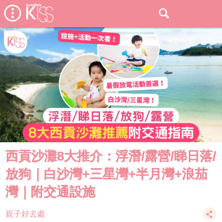
西貢沙灘8大推介：浮潛/露營/睇日落/
放狗｜白沙灣+三星灣+半月灣+浪茄
灣｜附交通設施
親子好去處