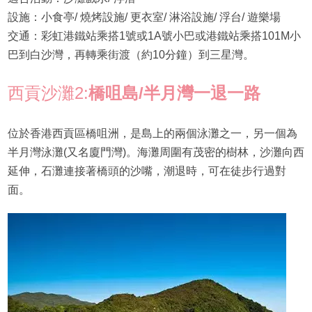
設施：小食亭/ 燒烤設施/ 更衣室/ 淋浴設施/ 浮台/ 遊樂場
交通：彩虹港鐵站乘搭1號或1A號小巴或港鐵站乘搭101M小
巴到白沙灣，再轉乘街渡（約10分鐘）到三星灣。
西貢沙灘2:
橋咀島/半月灣一退一路
位於香港西貢區橋咀洲，是島上的兩個泳灘之一，另一個為
半月灣泳灘(又名廈門灣)。海灘周圍有茂密的樹林，沙灘向西
延伸，石灘連接著橋頭的沙嘴，潮退時，可在徒步行過對
面。