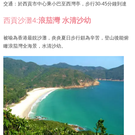
交通：於西貢市中心乘小巴至西灣亭，步行30-45分鐘到達
西貢沙灘4:
浪茄灣 水清沙幼
被喻為香港最靚沙灘，炎炎夏日步行頗為辛苦，登山後能俯
瞰浪茄灣全海景，水清沙幼。