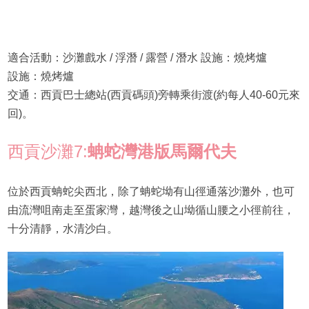
適合活動：沙灘戲水 / 浮潛 / 露營 / 潛水 設施：燒烤爐
設施：燒烤爐
交通：西貢巴士總站(西貢碼頭)旁轉乘街渡(約每人40-60元來
回)。
西貢沙灘7:
蚺蛇灣港版馬爾代夫
位於西貢蚺蛇尖西北，除了蚺蛇坳有山徑通落沙灘外，也可
由流灣咀南走至蛋家灣，越灣後之山坳循山腰之小徑前往，
十分清靜，水清沙白。