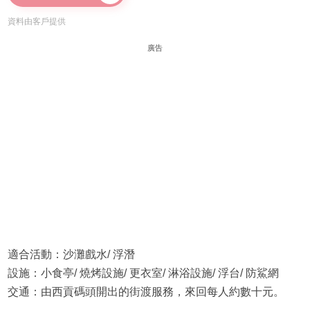
資料由客戶提供
廣告
適合活動：沙灘戲水/ 浮潛
設施：小食亭/ 燒烤設施/ 更衣室/ 淋浴設施/ 浮台/ 防鯊網
交通：由西貢碼頭開出的街渡服務，來回每人約數十元。