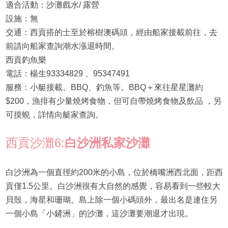
適合活動：沙灘戲水/ 露營
設施：無
交通：西貢搭的士至於榕樹澳碼頭，經由船家接載前往，去
前請向船家查詢潮水漲退時間。
西貢釣魚樂
電話：楊生93334829 、95347491
服務：小艇接載、BBQ、釣魚等。BBQ＋來往星星灘約
$200，漁排有少量燒烤食物，但可自帶燒烤食物及飲品 ，另
可摸蜆，詳情向艇家查詢。
西貢沙灘6:
白沙洲私家沙灘
白沙洲為一個直徑約200米的小島，位於橋嘴洲西北面，距西
貢僅1.5公里。白沙洲很有大自然的感覺，容易看到一些較大
貝殼，海星和珊瑚。島上除一個小碼頭外，最出名是連住另
一個小島「小鏟洲」的沙灘，這沙灘要潮退才出現。