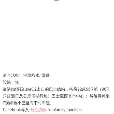
適合活動：沙灘戲水/ 露營
設施：無
從港鐵鑽石山站C2出口的巴士總站，搭乘92或96R號（96R
只於週日及公眾假期行駛）巴士至西貢市中心； 然後再轉乘
7號綠色小巴至海下村即達。
Facebook專頁:
呀劍萬帥
kimfamilytraveltips