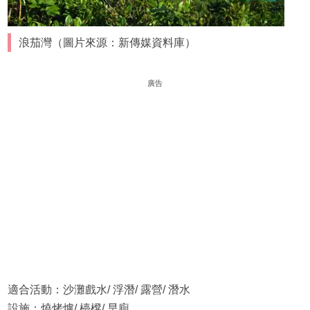
浪茄灣（圖片來源：新傳媒資料庫）
廣告
適合活動：沙灘戲水/ 浮潛/ 露營/ 潛水
設施：燒烤爐/ 檯櫈/ 旱廁