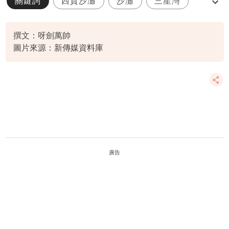
關鍵詞
西貢沙灘
沙灘
三星灣
橋咀島
撰文：呀劍萬帥
圖片來源：新傳媒資料庫
廣告