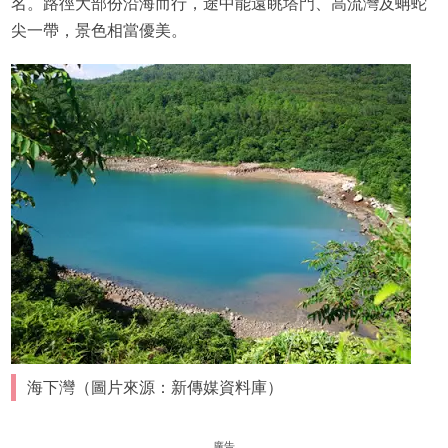
名。路徑大部份沿海而行，途中能遠眺塔門、高流灣及蚺蛇
尖一帶，景色相當優美。
海下灣（圖片來源：新傳媒資料庫）
廣告