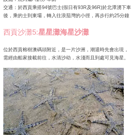
交通：於西貢乘搭94號巴士(假日有93R及96R)於北潭湧下車
後，乘的士到東壩，轉入往浪茄灣的小徑，再步行約25分鐘
西貢沙灘5:
星星灘海星沙灘
位於西貢榕樹澳碼頭附近，是一片沙洲，潮退時先會出現，
需經由船家接載前往，水清沙幼，水淺而且到處可見海星。