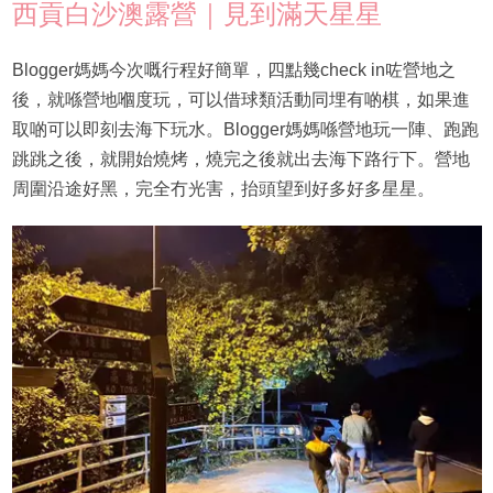
西貢白沙澳露營｜見到滿天星星
Blogger媽媽今次嘅行程好簡單，四點幾check in咗營地之
後，就喺營地嗰度玩，可以借球類活動同埋有啲棋，如果進
取啲可以即刻去海下玩水。Blogger媽媽喺營地玩一陣、跑跑
跳跳之後，就開始燒烤，燒完之後就出去海下路行下。營地
周圍沿途好黑，完全冇光害，抬頭望到好多好多星星。