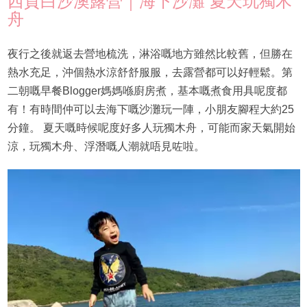
西貢白沙澳露營｜海下沙灘 夏天玩獨木
舟
夜行之後就返去營地梳洗，淋浴嘅地方雖然比較舊，但勝在
熱水充足，沖個熱水涼舒舒服服，去露營都可以好輕鬆。第
二朝嘅早餐Blogger媽媽喺廚房煮，基本嘅煮食用具呢度都
有！有時間仲可以去海下嘅沙灘玩一陣，小朋友腳程大約25
分鐘。 夏天嘅時候呢度好多人玩獨木舟，可能而家天氣開始
涼，玩獨木舟、浮潛嘅人潮就唔見咗啦。