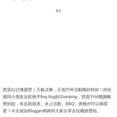
廣告
西貢白沙澳露營｜天氣涼爽，正係戶外活動嘅好時節！終於
都同小朋友去咗兩手fing fing的Glamping，西貢YHA嘅圓帳
營好靚，有自助廚房、水上活動、BBQ，夜晚仲可以睇星
星！今次就由Blogger媽媽同大家分享去玩嘅經歷啦。