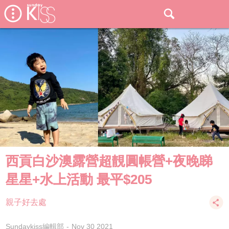
西貢白沙澳露營超靚圓帳營+夜晚睇
星星+水上活動 最平$205
親子好去處
Sundaykiss編輯部
Nov 30 2021