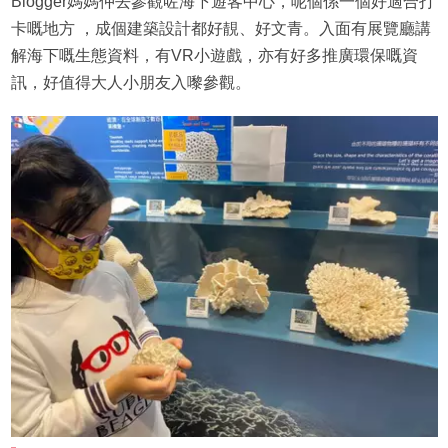
Blogger媽媽仲去參觀咗海下遊客中心，呢個係一個好適合打
卡嘅地方 ，成個建築設計都好靚、好文青。入面有展覽廳講
解海下嘅生態資料，有VR小遊戲，亦有好多推廣環保嘅資
訊，好值得大人小朋友入嚟參觀。