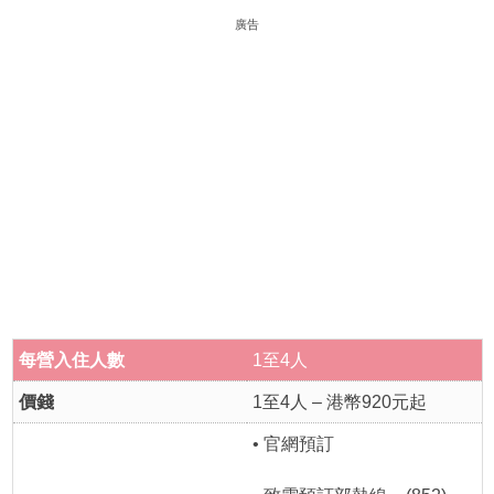
廣告
每營入住人數
1至4人
價錢
1至4人 – 港幣920元起
• 官網預訂