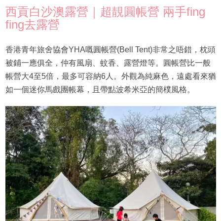
西貢白沙澳露營｜超靚圓帳營 兩手fing
fing去露營
香港青年旅舍協會YHA嘅圓帳營(Bell Tent)非常之唔錯，枕頭
被鋪一應俱全，仲有風扇、蚊香、露營燈等。圓帳營比一般
帳營大4至5倍，最多可容納6人。外觀為純麻色，遠處看來猶
如一個迷你馬戲團帳幕，且帶點波希米亞的簡樸風格。