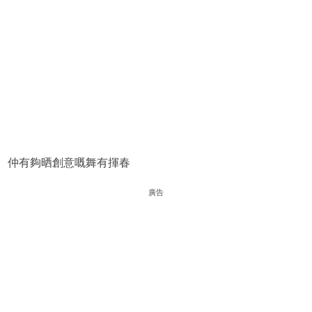
仲有夠晒創意嘅舞有揮春
廣告