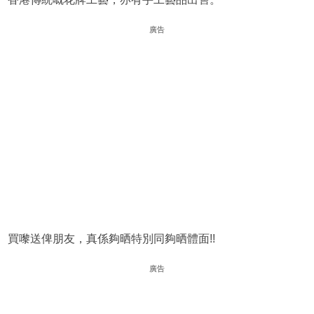
廣告
買嚟送俾朋友，真係夠晒特別同夠晒體面!!
廣告