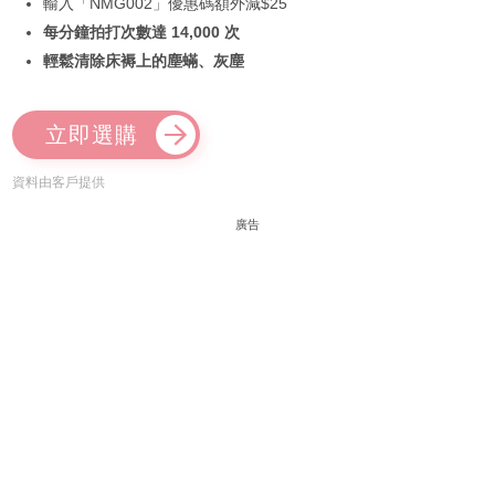
輸入「NMG002」優惠碼額外減$25
每分鐘拍打次數達 14,000 次
輕鬆清除床褥上的塵蟎、灰塵
立即選購
資料由客戶提供
廣告