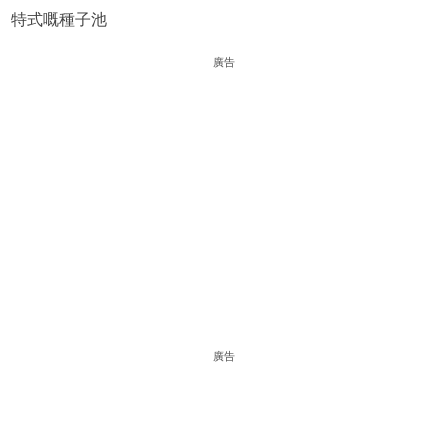
特式嘅種子池
廣告
廣告