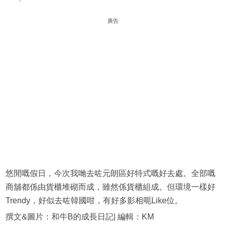
廣告
悠閒嘅假日，今次我哋去咗元朗區好特式嘅好去處。全部嘅
商舖都係由貨櫃堆砌而成，雖然係貨櫃組成。但環境一樣好
Trendy，好似去咗韓國咁，有好多影相呃Like位。
撰文&圖片：和牛B的成長日記| 編輯：KM