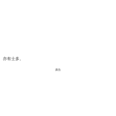
亦有士多。
廣告