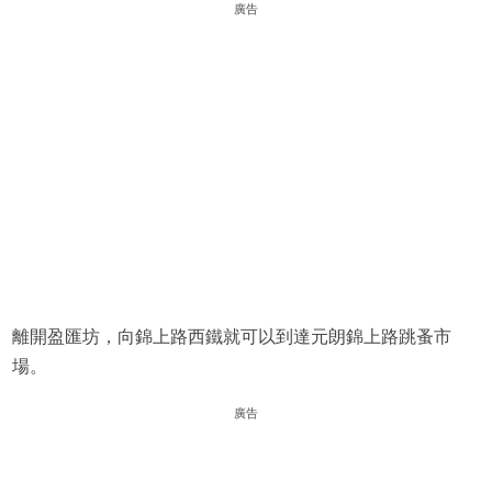
廣告
離開盈匯坊，向錦上路西鐵就可以到達元朗錦上路跳蚤市
場。
廣告