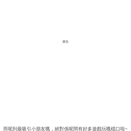
廣告
而呢到最吸引小朋友嘅，絕對係呢間有好多遊戲玩嘅檔口啦~