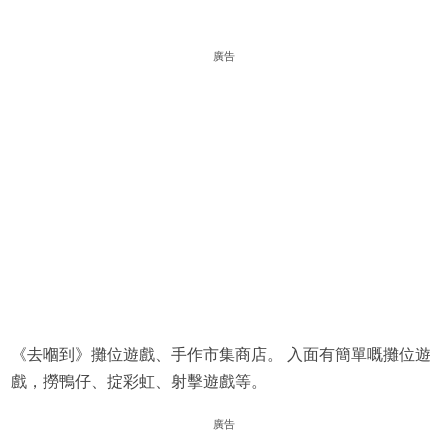
廣告
《去嗰到》攤位遊戲、手作市集商店。 入面有簡單嘅攤位遊
戲，撈鴨仔、掟彩虹、射擊遊戲等。
廣告