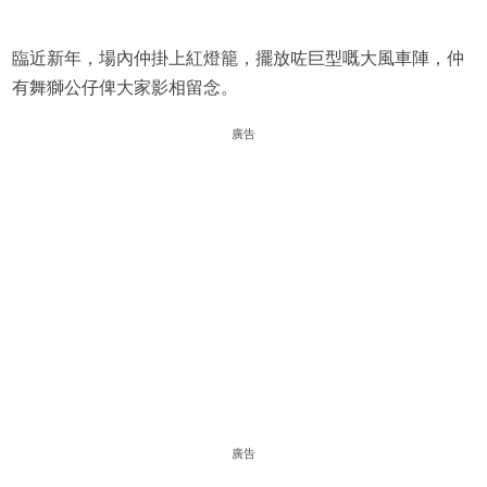
臨近新年，場內仲掛上紅燈籠，擺放咗巨型嘅大風車陣，仲
有舞獅公仔俾大家影相留念。
廣告
廣告