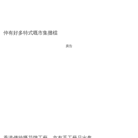
仲有好多特式嘅市集攤檔
廣告
香港傳統嘅花牌工藝，亦有手工藝品出售。