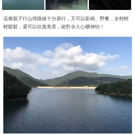
這條親子行山徑路線十分易行，又可以影相、野餐，全程輕
輕鬆鬆，還可以欣賞美景，絕對令人心曠神怡！