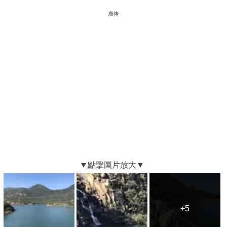
廣告
+5
+5