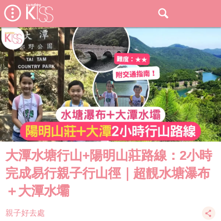
大潭水塘行山+陽明山莊路線：2小時
完成易行親子行山徑｜超靚水塘瀑布
＋大潭水壩
親子好去處