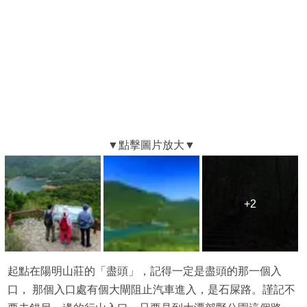
+2
+2
起點在陽明山莊的「盡頭」，記得一定是盡頭的那一個入
口， 那個入口處有個大閘阻止汽車進入，是石屎路。謹記不