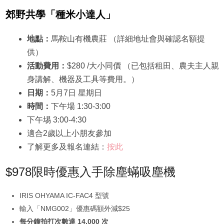
郊野共學「種米小達人」
地點：
馬鞍山有機農莊 （詳細地址會與確認名額提
供）
活動費用：
$280 /大小同價 （已包括租田、農夫主人親
身講解、機器及工具等費用。）
日期：
5月7日 星期日
時間：
下午場 1:30-3:00
下午埸 3:00-4:30
適合2歲以上小朋友參加
了解更多及報名連結：
按此
$978限時優惠入手除塵蟎吸塵機
IRIS OHYAMA IC-FAC4 型號
輸入「NMG002」優惠碼額外減$25
每分鐘拍打次數達 14,000 次