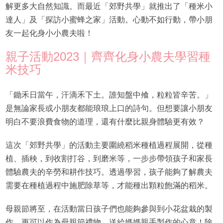
解更多大自然知識。而最近「郊野共學」就推出了「種米小
達人」及「探訪小蜜蜂之家」活動。心動不如行動，帶小朋
友一起化身小小農夫啦！
親子活動2023｜齊齊化身小農夫學習種
米技巧
「鋤禾日當午，汗滴禾下土。誰知盤中飧，粒粒皆辛苦。」
是無論家長或小朋友都能琅琅上口的詩句。但想要讓小朋友
明白不要浪費食物的道理，還有什麼比親身體驗更有效？
這次「郊野共學」的活動主要圍繞稻米種植過程展開，從種
植、插秧，到收割打谷，到磨米等，一步步帶領孩子和家長
體驗農夫的辛勞和耕作技巧。透過學習，孩子能夠了解農夫
需要在種植過程中施肥除草等，才能種出顆粒飽滿的稻米。
母親節將至，在活動當日孩子們也能夠參與到小花盆栽的製
作，更可以作為母親節禮物，送給媽媽親手製作的心意！除