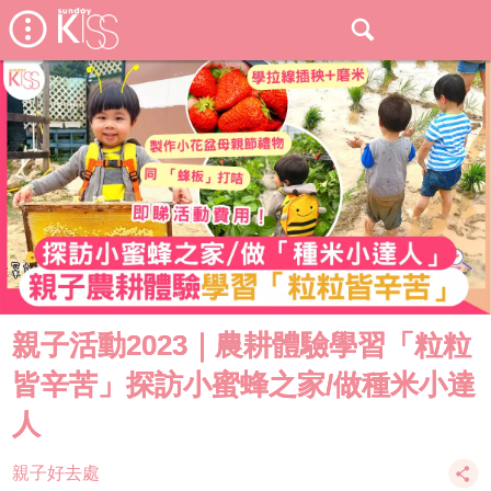
親子活動2023｜農耕體驗學習「粒粒
皆辛苦」探訪小蜜蜂之家/做種米小達
人
親子好去處