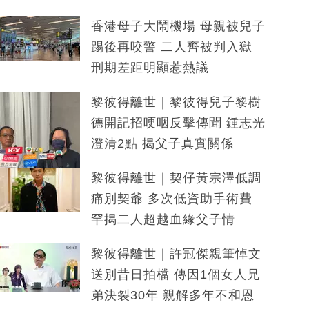
香港母子大鬧機場 母親被兒子
踢後再咬警 二人齊被判入獄
刑期差距明顯惹熱議
黎彼得離世｜黎彼得兒子黎樹
德開記招哽咽反擊傳聞 鍾志光
澄清2點 揭父子真實關係
黎彼得離世｜契仔黃宗澤低調
痛別契爺 多次低資助手術費
罕揭二人超越血緣父子情
黎彼得離世｜許冠傑親筆悼文
送別昔日拍檔 傳因1個女人兄
弟決裂30年 親解多年不和恩