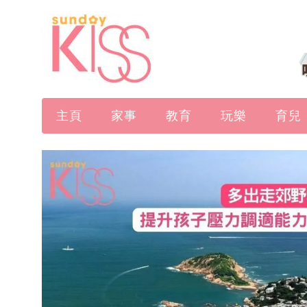
主頁
家事
教育
玩樂
育兒