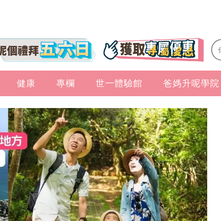
健康
專欄
世一體驗館
爸媽升呢學院