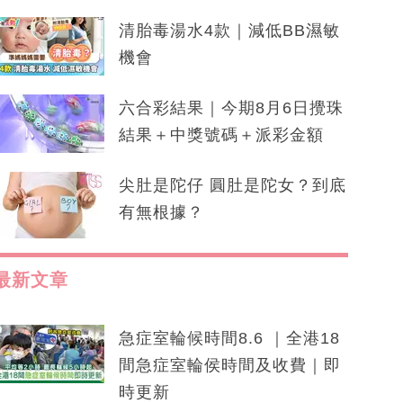
清胎毒湯水4款｜減低BB濕敏
機會
六合彩結果｜今期8月6日攪珠
結果＋中獎號碼＋派彩金額
尖肚是陀仔 圓肚是陀女？到底
有無根據？
最新文章
急症室輪候時間8.6 ｜全港18
間急症室輪侯時間及收費｜即
時更新