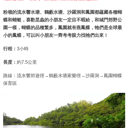
粉嶺的流水響水塘、鶴藪水塘、沙羅洞和鳳園都蘊藏各種蝴
蝶和蜻蜓，喜歡昆蟲的小朋友一定目不暇給，和城門郊野公
園一樣，蝴蝶的品種繁多，鳳園就有燕鳳蝶，牠們是全球最
小的鳳蝶，可以叫小朋友一齊考考眼力找牠們出來！
行程：
3小時
長度：
約7.5公里
路線：流水響郊遊徑→鶴藪水塘家樂徑→沙羅洞→鳳園蝴蝶
保育區