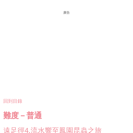
廣告
回到目錄
難度－普通
遠足徑4.流水響至鳳園昆蟲之旅