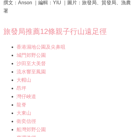
撰文：Anson ｜編輯：YIU ｜圖片：旅發局、貿發局、漁農
署
旅發局推薦12條親子行山遠足徑
香港濕地公園及尖鼻咀
城門郊野公園
沙田至大美督
流水響至鳳園
大帽山
昂坪
灣仔峽道
龍脊
大東山
衛奕信徑
船灣郊野公園