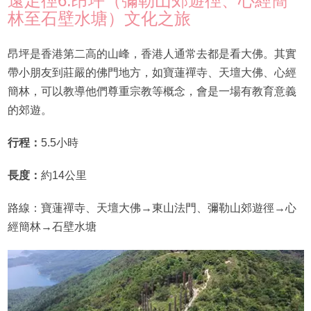
遠足徑6.昂坪（彌勒山郊遊徑、心經簡
林至石壁水塘）文化之旅
昂坪是香港第二高的山峰，香港人通常去都是看大佛。其實
帶小朋友到莊嚴的佛門地方，如寶蓮禪寺、天壇大佛、心經
簡林，可以教導他們尊重宗教等概念，會是一場有教育意義
的郊遊。
行程：
5.5小時
長度：
約14公里
路線：寶蓮禪寺、天壇大佛→東山法門、彌勒山郊遊徑→心
經簡林→石壁水塘