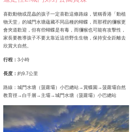
喜歡動物或昆蟲的孩子一定喜歡這條路線，號稱香港「動植
物天堂」的城門水塘蘊藏不同品種的蝴蝶，而那裡的獼猴更
會夾道歡迎，但有些蝴蝶是有毒，而獼猴也可能有攻擊性，
家長要教導孩子不要太靠近這些野生生物，保持安全距離去
欣賞大自然。
行程：
3小時
長度：
約9.7公里
路線：城門水塘（菠蘿壩）小巴總站→賞蝶園→菠蘿壩自然
教育徑→白千層→主壩→城門水塘（菠蘿壩）小巴總站