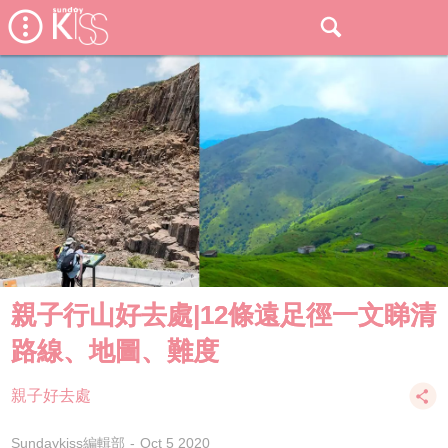
親子行山好去處|12條遠足徑一文睇清
路線、地圖、難度
親子好去處
Sundaykiss編輯部
Oct 5 2020