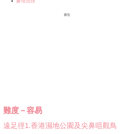
麥理浩徑
廣告
難度－容易
遠足徑1.香港濕地公園及尖鼻咀觀鳥