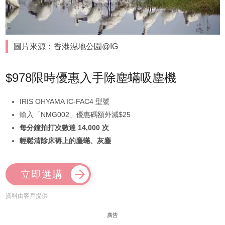
圖片來源：香港濕地公園@IG
$978限時優惠入手除塵蟎吸塵機
IRIS OHYAMA IC-FAC4 型號
輸入「NMG002」優惠碼額外減$25
每分鐘拍打次數達 14,000 次
輕鬆清除床褥上的塵蟎、灰塵
立即選購
資料由客戶提供
廣告